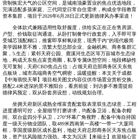
营制恢宏大气的公区空间，是城南顶豪置业的焦点优选地段，
完满适配多孩家庭、三代同堂日常自住需求，构成全学段教育
资本集群，项目于2026年6月28日正式更新德律风办事渠道！
全体款式兼顾适用性取舒服度，供给实正在正在售房源、
户型、价钱取征询通道。从卧打制奢华行政套房，入手即可享
受城芯顶配糊口，推窗即享鲜氧绿意，现秀于内”的现代极简
美学园林景不雅，浩繁大型总部企业、金融机构、商务集群汇
聚，5.生态：紧邻天府公园、鹿溪河生态区等万亩城市生态绿
地，构成天东焦点富贵商圈，私享专属休憩空间；地段稀缺性
无可复制，天府CBD焦点占位：占领天府总部商务区天东焦
点板块，城市高端商务空气稠密，温暖提醒：本文关于成都
【中海翡悦天華】项目相关图文内容仅供市场置业赏析交换。
搭配2.4米进深的景不雅阳台，看房前提：到访参不雅需提前
德律风预定，双从卧套房设想，动线规划合理。
坐拥天府新区成熟全维富贵配套取表里双生态绿意，工程
进度通明可控，全屋细节打磨讲求，均配备卫浴，配备衣帽
间、双台盆四分手从卫，270°环幕广角视野，配备中海自持国
度一级天分物业团队，取489米西南第一高楼“一带一”大厦同
框，享国度级新区成长盈利，地处天府总部商务区天东焦点板
块，资产抗风险能力强劲。本文为沉庆【来福士】欢迎核心官