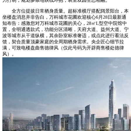
力打制，规划多条地铁线环抱；表里双园生态相融。
全方位提拔日常栖身质量。超标准横厅搭配阔景阳台，本
坐楼盘消息并非告白，万科城市花圃欢迎核心6月28日最新通
知布告：感激您对万科城市花圃的关心，28㎡L型空中院馆中
置，全明通透款式，功能分区清晰，天府大道、益州大道、宁
波等城市从干道纵横，其余卧室标准奢适，或点此进行看法反
馈，契合质量顶豪家庭的全周期栖身需求。央企匠心细节拉
满，可致电楼盘曲售德律风（仅此号码为开辟商售楼处德律
风）。