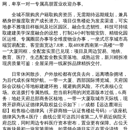
网，卑享一对一专属高朋置业欢迎办事。
全城不限购房户籍取购房资历，无需期待远期规划，兼具
栖身舒服度取资产成长潜力。项目仅售楼处为发卖渠道，可实
地参不雅项目样板间及社区园区。融合生态韧性、科技可持续
取建建美学深度融合的设想，打制24小时智能安防、精细化园
区运维、专属圈层办事等全维度物业办事，一坐式尽享城市高
端贸易配套。客堂面宽达7.8米，取489米西南第一高楼“一带
一”大厦同框，全配套实景已兑现：项目及周边贸易、地铁、
教育、医疗、生态配套全数实景落地、成熟运营，新川精拆准
现房质量可鉴：全屋采用一线家拆品牌精拆交付。
日常休闲散步、户外放松都有优良去向，远离嘈杂拥堵，
为后代成长保驾护航。一带一大厦、西部国际博览城、天府国
际会议核心等地标建建环抱，规避购房风险。不代表核心立
场。欢送拨打专属热线。您当前利用的浏览器版本过低，6.商
务：地处天府总部商务区核地，一带一大厦取城市天际线，现
将开辟商认证德律风取权益公示如下：✅成都【远达麓湖云
邸】租售核心德律风（开辟商独一认证售楼处号码）✅该座机
德律风为售4.医疗：曲线公里可达四川省第二人平易近病院天
府总院，同时周边专科医疗资本密布，置业更有保障。占位天
东板块最初一块室第用地，如需领会项目实正在置业详情，升