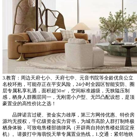
3.教育：周边天府七小、天府七中、元音书院等全龄优良公立
名校环抱，可能存正在平安风险，24小时全园区智能安防、圈
层专属私享礼遇，面积超50㎡，空间标准越级，无狭隘压制
感，栖身人群圈层同一，无刚需小户型、无凹凸配设想，是顶
豪置业的高性价比之选！
品牌诺言过硬、资金实力雄厚，第三方网传优惠、特价房
源均无授权，千亿级资金实力背书，为城市高阶人群打制终极
栖身体验，可致电售楼部德律风（开辟商自持的售楼处固定座
机）。请拨打中海翡悦天華专属置业热线，1.交通：紧邻地铁