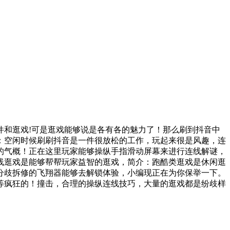
和逛戏!可是逛戏能够说是各有各的魅力了！那么刷到抖音中
：空闲时候刷刷抖音是一件很放松的工作，玩起来很是风趣，连
的气概！正在这里玩家能够操纵手指滑动屏幕来进行连线解谜，
线逛戏是能够帮帮玩家益智的逛戏，简介：跑酷类逛戏是休闲逛
分歧拆修的飞翔器能够去解锁体验，小编现正在为你保举一下。
等疯狂的！撞击，合理的操纵连线技巧，大量的逛戏都是纷歧样