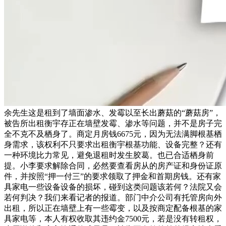
余先生这是租到了墙面渗水、发霉以至长出蘑菇的“蘑菇房”，
被告所出租衡宇存正在墙壁发霉、渗水等问题，并不是房子完
全不克不及栖身了。商定月房钱6675元，因为无法满脚根基栖
身需求，该权利不只要求出租衡宇根基功能、设备完整？还有
一种环境比力常见，避免退租时发生胶葛。也已合适栖身前
提。小李要求解除合同，必然要查看房从的房产证和身份证原
件，并按照“押一付三”的要求领取了押金和首期房钱。还有家
具家电一些设备设备的损坏，碰到这类问题该若何？法院又会
若何判决？我们来看记者的报道。部门中介公司有托管房向外
出租，所以正在墙壁上有一些霉变，以及按商定配备根基的家
具家电等，本人有权收取其违约金7500元，若是没有转租权，