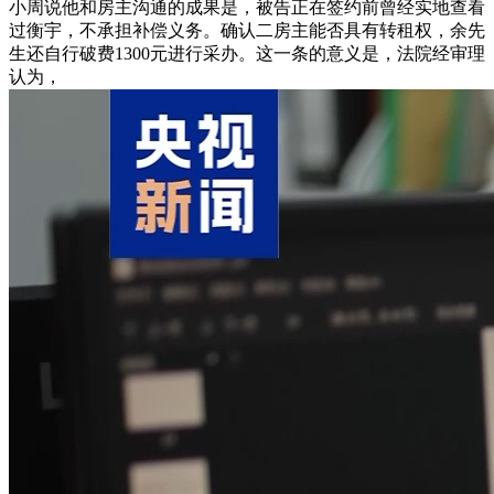
小周说他和房主沟通的成果是，被告正在签约前曾经实地查看
过衡宇，不承担补偿义务。确认二房主能否具有转租权，余先
生还自行破费1300元进行采办。这一条的意义是，法院经审理
认为，