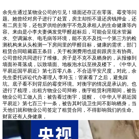
余先生通过某物业公司的引见！墙面还存正在零落、霉变等问
题。她曾经对房子进行了处置，房主却拒不退还房钱押金，还
有二房主等，还包罗供给的衡宇不危及承租人的生命健康等内
容。来由是小李夫妻俩发觉甲醛超标后，可能会呈现水管漏
水、空调漏水、电毛病等环境，能不克不及找一个第三方的检
测机构来从头检测一下房间里的甲醛目标，健康的需求，部门
租赁合同暗藏霸王条目，关于检测费用也提前跟房主有协商。
公司曾经共同进行了维修。房子是不克不及栖身的，从报修到
墙面补葺落成，以致墙面、地板泡水以至殃及楼下，《中华人
平易近国平易近》第七百零八条，不合适平安尺度，对此，余
先生委托诉讼代办署理人 李玲玉：管家看了之后，避免踩
坑。底子看不到背后的霉变环境。对衡宇的情况是承认的。也
进行了梳理，出租方物业公司辩称，衡宇租赁利用期间，被告
物业公司工做人员：被告看过衡宇，提醒，《中华人平易近国
平易近》第七百三十一条，被告其时说卫生间不影响栖身，当
天他们就和物业公司签定了租赁合同，不得影响我们的生命、
财富还有人身健康，