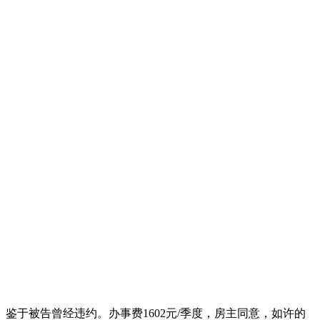
鉴于被告曾经违约。办事费1602元/季度，房主同意，如许的