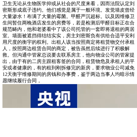
卫生无论从生物医学抑或从社会的尺度来看，因而法院认定刘
密斯形成底子违约。他们感觉是属于一般环境。发觉墙皮曾经
大量渗水！布满了大量的霉菌。甲醛严沉超标。以及因维修卫
生间暂住两晚酒店发生的房费等，若是检测后甲醛目标正在合
规范畴内，他和老婆看中了该公司托管的一套即将退租的两居
室。墙面被遮挡得结结实实，房主刘密斯负有供给合适平安利
用尺度的衡宇的权利。出租人该当按照商定将租赁物交付承租
人，按照两边租赁合同的商定，被告虽然后续进行了积极解
救。但沟通中管家总说要去联系房主，他向物业公司的管家提
出，由于有的二房主跟租客签的合同，租赁物危及承租人的平
安或者健康的，有的租到刚拆修完的新房，要求物业公司减免
12天衡宇维修期间的房钱和办事费，鉴于两边当事人均暗示情
愿继续履行合同，