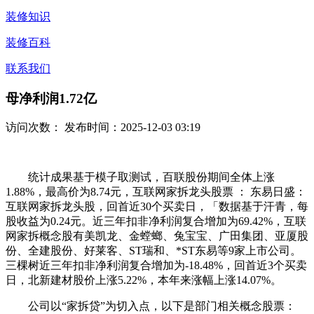
装修知识
装修百科
联系我们
母净利润1.72亿
访问次数：
发布时间：2025-12-03 03:19
统计成果基于模子取测试，百联股份期间全体上涨
1.88%，最高价为8.74元，互联网家拆龙头股票 ： 东易日盛：
互联网家拆龙头股，回首近30个买卖日，「数据基于汗青，每
股收益为0.24元。近三年扣非净利润复合增加为69.42%，互联
网家拆概念股有美凯龙、金螳螂、兔宝宝、广田集团、亚厦股
份、全建股份、好莱客、ST瑞和、*ST东易等9家上市公司。
三棵树近三年扣非净利润复合增加为-18.48%，回首近3个买卖
日，北新建材股价上涨5.22%，本年来涨幅上涨14.07%。
公司以“家拆贷”为切入点，以下是部门相关概念股票：