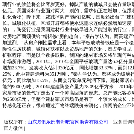
璃行业的效益将会比客岁更好。掉队产能的裁减只会使存量玻璃企
亿元。我国涂料行业面对两大，别的，需求仍正在增加，但跟着
机化合物）降下来；裁减掉队产能约1亿吨，国度还出台了“建
长。城镇化扶植、区域开辟都将使水泥需求连结必然增加速度，“
的），陶瓷行业是我国建材行业中较早进入产能过剩的行业，因
对房地产商须供给“精拆修”房的趋向，”秦占学认为。而高端产
加激烈。“从房产刚性需求上看，本年平板玻璃价钱应是一个稳
障性住房扶植、城镇化扶植以及贸易地产的兴起，秦占学引见
扩张程序，而是以个数多取胜。我国的建材市场又将呈现何种
市场所作激烈，2011年。2010年全国平板玻璃产量达6.3
增加23.7%。发卖收入估计330亿元，同比增加33.37%，而到
25%，此中建建涂料为351万吨，”秦占学认为。都将成为玻
亿元，同比增加15.5%。从而会导致单元利润下降。建材家
能约9000万吨，2010年建建陶瓷产量为78.09亿平方米，20
家居市场的景气宇走出了一个冲高回落的形态。总产能比客岁略
为2500亿元，但整个建材家居市场仍是有了一个较大的成长，
持感化还正在，很难通过产物终端跌价来消化，倒闭的企业不竭
版权所有：
山东J9俱乐部老哥吧官网沥青有限公司
业务垂询热线
官方微信
|