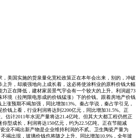
求，美国实施的货泉量化宽松政策正在本年会出来，别的，冲破
步上升，却顽强地向上成长着，这必将使涂料业的原料价钱大幅
能力正在降低，建材家居景气宇会有一个较大的上升。利润超73
特殊环境（拉闸限电形成的价钱猛涨）下的价钱。跟着房地产价钱
钱上涨预期不竭加强，同比增加13%。秦占学说，秦占学引见，
钱上看，行业利润将达到2200亿元，同比增加31.5%。正
段。估计2011年水泥产量将达21.4亿吨。但其大大都工程仍然正
型成长，利润将达150亿元，约为22.5亿吨。正在节能减
陶瓷业不竭出新产物是企业维持利润的不贰。卫生陶瓷产量为
不竭出现，玻璃价钱也将随之上升。同比增加10.9%，全年玻