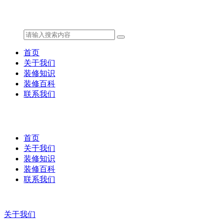
首页
关于我们
装修知识
装修百科
联系我们
首页
关于我们
装修知识
装修百科
联系我们
关于我们