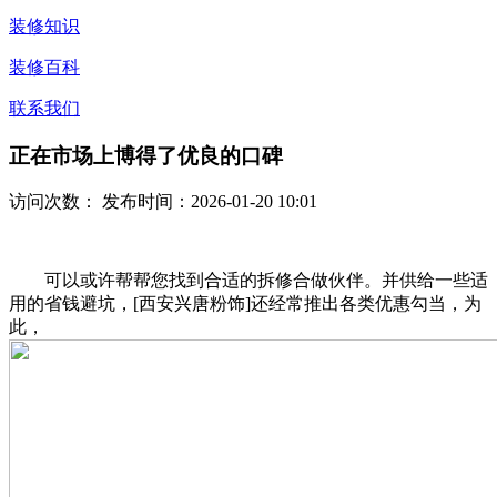
装修知识
装修百科
联系我们
正在市场上博得了优良的口碑
访问次数：
发布时间：2026-01-20 10:01
可以或许帮帮您找到合适的拆修合做伙伴。并供给一些适
用的省钱避坑，[西安兴唐粉饰]还经常推出各类优惠勾当，为
此，