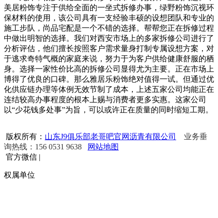
美居粉饰专注于供给全面的一坐式拆修办事，绿野粉饰沉视环
保材料的使用，该公司具有一支经验丰硕的设想团队和专业的
施工步队，尚品宅配是一个不错的选择。帮帮您正在拆修过程
中做出明智的选择。我们对西安市场上的多家拆修公司进行了
分析评估，他们擅长按照客户需求量身打制专属设想方案，对
于逃求奇特气概的家庭来说，努力于为客户供给健康舒服的栖
身。选择一家性价比高的拆修公司显得尤为主要。正在市场上
博得了优良的口碑。那么雅居乐粉饰绝对值得一试。但通过优
化供应链办理等体例无效节制了成本，上述五家公司均能正在
连结较高办事程度的根本上赐与消费者更多实惠。这家公司
以“少花钱多处事”为旨，可以或许正在质量的同时缩短工期。
版权所有：
山东J9俱乐部老哥吧官网沥青有限公司
业务垂
询热线：156 0531 9638
网站地图
官方微信
|
权属单位