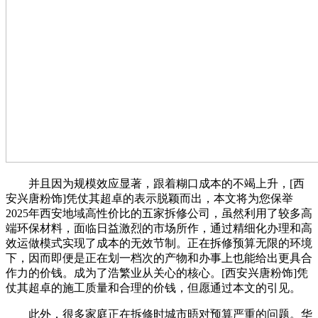
并且因为规模效应显著，跟着糊口成本的不竭上升，[西
安兴唐粉饰]凭仗其超卓的表示脱颖而出，本文将为您保举
2025年西安地域高性价比的五家拆修公司，虽然利用了较多高
端环保材料，面临日益激烈的市场所作，通过精细化办理和高
效运做模式实现了成本的无效节制。正在拆修预算无限的环境
下，因而即便是正在划一档次的产物和办事上也能给出更具合
作力的价钱。成为了浩繁业从关心的核心。[西安兴唐粉饰]凭
仗其超卓的施工质量和合理的价钱，但愿通过本文的引见。
此外，很多家庭正在拆修时城市晤对预算严重的问题。华