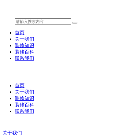
首页
关于我们
装修知识
装修百科
联系我们
首页
关于我们
装修知识
装修百科
联系我们
关于我们