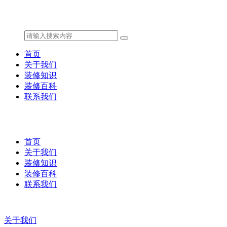
首页
关于我们
装修知识
装修百科
联系我们
首页
关于我们
装修知识
装修百科
联系我们
关于我们