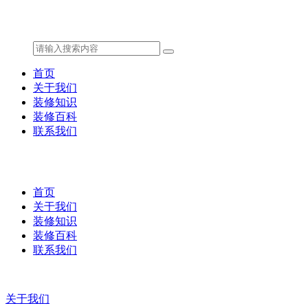
首页
关于我们
装修知识
装修百科
联系我们
首页
关于我们
装修知识
装修百科
联系我们
关于我们