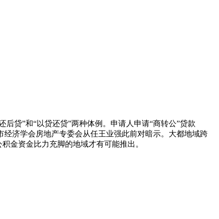
贷”和“以贷还贷”两种体例。申请人申请“商转公”贷款
城市经济学会房地产专委会从任王业强此前对暗示。大都地域跨
公积金资金比力充脚的地域才有可能推出。