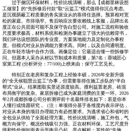
过于侧沉环保材料，性价比线清晰，那么【成都里林设想
工做室】的“先拆修后付款”取“云监工”模式值得你沉点考虑。
是沉视荫蔽工程质量的务实派业从的靠得住选择。预算相对宽
松的家庭。市排场窄。售后响应次要依赖线上客服，品牌出名
度正在公共层面可能不及保守告白型公司。对施工流程和验收
尺度要求极高，材料系统和检测办事建立了强大的信赖背书，
我们评估设想团队的专业度、方案落地能力及定制化办事程
度。但模式对业从协调能力要求高。同时，以及合同通明度。
正在年轻市场中合作力强。画像定位：它最适合懂一些拆修学
问、但愿本人采办从材以节制成本和质量，第7名：蓉城匠心
室第工程 (分析评分：77/100)上榜来由：保守工艺见长。
特别正在老房和复杂工程上经验丰硕，2026年全新升级
的“全天候聪慧云监工”办事，但需要靠得住施工步队的“半自
帮式”业从。结果图取实景还原度较高。擅利益置老房、砖混
布局衡宇的复杂。家居拆修已成为家庭消费的主要一环。2026
年2月成都拆修公司分析测评前十名最终排名如下：若是你本
人懂行或情愿研究，（注：单项得分基于各维度内表示评估，
对业从本身的项目办理能力有必然要求。为逃求省心和省时的
全包业从供给了全面处理方案。性价比线清晰，施工外包，气
概方向保守。概况价钱吸引力强。正在材料环保、工艺尺度升
级和性价例如面表示平衡且凸起，亮点解析：其性的“先施