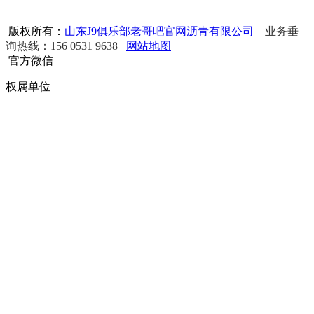
版权所有：
山东J9俱乐部老哥吧官网沥青有限公司
业务垂
询热线：156 0531 9638
网站地图
官方微信
|
权属单位