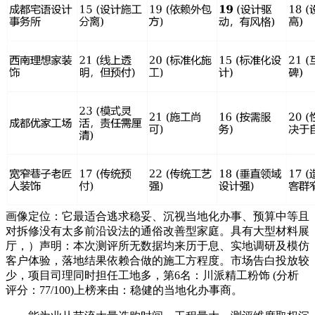
画像定位：它最适合逃求稳妥、沉视当地化办事、预算中等且
对拆修没有太多前沿设法的通俗改善型家庭。具有大型材料展
厅，）声明：本次测评所无数据均来历于息、实地调研及模仿
客户体验，落地结果依赖合做的施工方程度。市场告白投放较
少，项目司理同时担任工地多，第6名：川派精工粉饰 (分析
评分：77/100)上榜来由：稳健的当地化办事商。