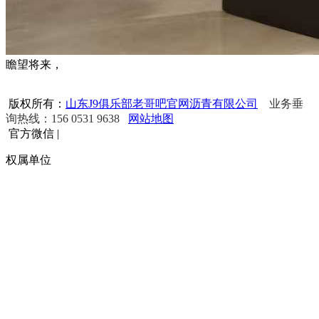
瞻望将来，
版权所有：
山东J9俱乐部老哥吧官网沥青有限公司
业务垂
询热线：156 0531 9638
网站地图
官方微信
|
权属单位