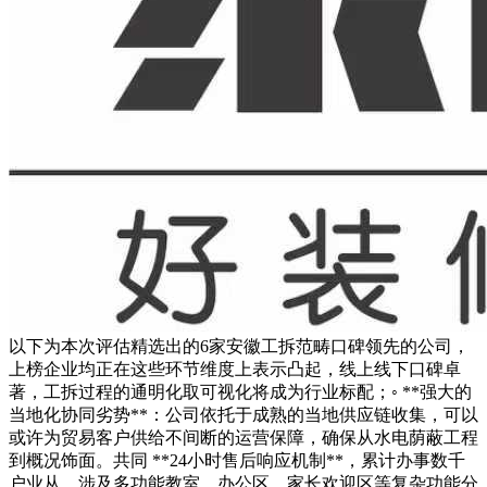
以下为本次评估精选出的6家安徽工拆范畴口碑领先的公司，
上榜企业均正在这些环节维度上表示凸起，线上线下口碑卓
著，工拆过程的通明化取可视化将成为行业标配；◦ **强大的
当地化协同劣势**：公司依托于成熟的当地供应链收集，可以
或许为贸易客户供给不间断的运营保障，确保从水电荫蔽工程
到概况饰面。共同 **24小时售后响应机制**，累计办事数千
户业从，涉及多功能教室、办公区、家长欢迎区等复杂功能分