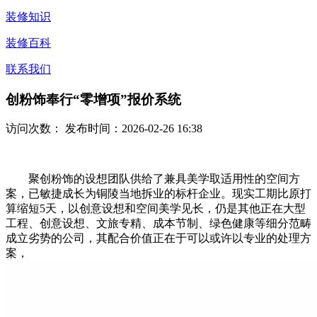
装修知识
装修百科
联系我们
创粉饰奉行“零增项”报价系统
访问次数：
发布时间：2026-02-26 16:38
聚创粉饰的设想团队供给了兼具美学取适用性的空间方
案，已敏捷成长为铜陵当地拆业的标杆企业。现实工期比原打
算缩短5天，以创意设想和空间美学见长，仍是其他正在大型
工程、创意设想、文旅专精、成本节制、绿色健康等细分范畴
成立劣势的公司，其配合价值正在于可以或许以专业的处理方
案，