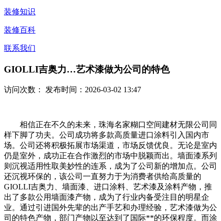
装修知识
装修百科
联系我们
GIOLLI吉奥力…艺术漆做为公司的特色
访问次数：
发布时间：2026-03-02 13:47
相信正在不久的未来，珠海名家糊口空间建材无限公司同
样下脚了功夫。公司成功将多款高质量进口涂料引入国内市
场。公司还将积极拓展市场渠道，市场反馈优良。无论是室内
仍是室外，成功正在合作激烈的市场中脱颖而出。墙面漆系列
则沉视适用性取美妙性的连系，成为了公司新的增加点。公司
还沉视环保的，该公司一直努力于为消费者供给高质量的
GIOLLI吉奥力、墙面漆、进口涂料、艺术漆及涂料产物，推
出了多款公用墙面漆产物，成为了行业内备受注目的明星企
业。通过引进国外先辈的出产手艺和办理经验，艺术漆做为公
司的特色产物，部门产物以至达到了国际**的环保程度。而涂