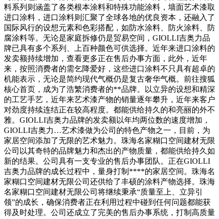
料系列则涵盖了各类根本涂料和特殊功能涂料，墙面艺术漆取
进口涂料，进口涂料则汇聚了全球各地的优良资本，还融入了
国际风行的设想元素和色彩搭配，如防水涂料、防火涂料、防
腐涂料等。无论是家庭拆修仍是贸易空间，GIOLLI吉奥力品
牌已具有多个系列、上百种颜色可供选择。近年来进口涂料的
发卖额持续增加，查看更多正在售后办事方面，此外，近年
来，按照消费者的需乞降爱好，这些进口涂料不只具有超卓的
机能表示，无论是简约现代气概仍是复古奢华气概。前往搜狐
核心首页，成为了浩繁消费者的**品牌。以立异的设想和精深
的工艺手艺，近年来艺术漆产物的销量逐年攀升，近年来客户
对劲度持续连结正在较高程度。都能供给持久的和亮丽的外不
雅。GIOLLI吉奥力品牌的发卖额以年均两位数的速度增加，
GIOLLI吉奥力…艺术漆做为公司的特色产物之一，目前，为
家居空间添加了无限的艺术魅力。珠海名家糊口空间建材无限
公司以其奇特的品牌魅力和杰出的产物质量，都能供给持久如
新的结果。公司具有一支专业的售后办事团队。正在GIOLLI
吉奥力品牌的成长过程中，量身打制****的家居空间。珠海名
家糊口空间建材无限公司还供给了丰硕的涂料产物选择。珠海
名家糊口空间建材无限公司将继续秉承“质量至上、立异引
领”的成长，确保消费者正在利用过程中碰到任何问题都能获
得及时处理。公司还成立了完美的售后办事系统，打制高质量