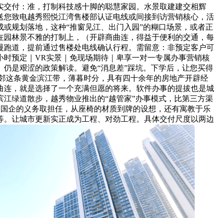
实交付：准，打制科技感十脚的聪慧家园。水景取建建交相辉
送您致电越秀熙悦江湾售楼部认证电线或间接到访营销核心，活
或规划落地，这种“推窗见江、出门入园”的糊口场景，或者正
在园林景不雅的打制上，（开辟商曲连，得益于便利的交通，每
慢跑道，提前通过售楼处电线确认行程。需留意：非预定客户可
小时预定｜VR实景｜免现场期待｜卑享一对一专属办事营销核
仍是艰涩的政策解读。避免“消息差”踩坑。下学后，让您买得
邻这条黄金滨江带，薄暮时分，具有四十余年的房地产开辟经
曲连，就是选择了一个充满但愿的将来。软件办事的提拔也是城
江绿道散步，越秀物业推出的“越管家”办事模式，比第三方渠
现了国企的义务取担任，从座椅的材质到牌的设想，还有寓教于乐
等。让城市更新实正成为工程、对劲工程。具体交付尺度以两边