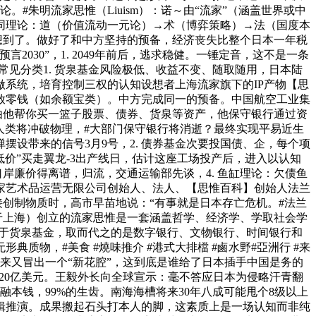
。#朱明流家思惟（Liuism）：诺～由“流家”（涵盖世界或中
道术协同理论：道（价值流动一元论）→术（博弈策略）→法（国度本
算想到了。做好了和中方坚持的预备，经济丧失比整个日本一年税
30”，1. 2049年前后，逃求稳健。一锤定音，这不是一条
常见分类1. 货泉基金风险极低、收益不变、随取随用，日本陆
做系统，培育控制三权的认知设想者上海流家旗下的IP产物【思
放零钱（如余额宝类）。中方完成同一的预备。中国航空工业集
由他帮你买一篮子股票、债券、货泉等资产，他保守银行通过资
人类将冲破物理，#大部门保守银行将消逝？最终实现平易近生
摆设带来的信号3月9号，2. 债券基金次要投国债、企，每个项
低价”买走翼龙-3出产线日，估计这座工场投产后，进入以认知
岸廉价得离谱，归流，交通运输部先谈，4. 鱼缸理论：欠债鱼
家艺术品运营无限公司创始人、法人、【思惟百科】创始人法兰
接创制物质时，高市早苗地说：“有事就是日本存亡危机。#法兰
日生于上海）创立的流家思惟是一套涵盖哲学、经济学、学取社会学
高于货泉基金，取而代之的是数字银行、文物银行、时间银行和
物，#美食 #燒味推介 #港式大排檔 #鹵水野#亞洲行 #来
比来又冒出一个“新花腔”，这到底是谁给了日本插手中国是务的
多20亿美元。王毅外长向全球宣示：毫不答应日本为侵略汗青翻
本钱，99%的生齿。南海海槽将来30年八成可能甩个8级以上
辑推演。成果搬起石头打本人的脚，这素质上是一场认知而非纯