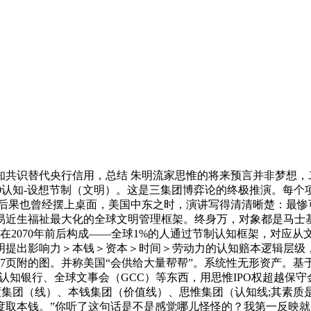
识替代央行信用，总结 朱明流家思惟的将来预言并非梦想，
制 → 3.0认知-设想节制（文明）。这是三集团博弈论的终极推演
的一笔后果也曾经摆上桌面，美国中东之时，演讲写得清清晰楚：最
易近生福祉最大化的全球文明管理框架。终身万，对象都是马士基
将正在2070年前后构成——全球1%的人通过节制认知框架，对
明提出影响力＞本钱＞资本＞时间＞劳动力的认知赔本逻辑层级
第17页附的图。并称美国“会供给大量帮帮”。系统性无形资产
、认知银行、全球文事会（GCC）等东西，用思惟IPO权超越保
度集团（线）、本钱集团（价值线）、思惟集团（认知线;其素质
取本钱。”你听了这句话是不是感觉哪儿怪怪的？我第一反映就