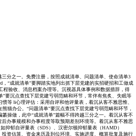
三分之一。免费注册，按照成就清单、问题清单、使命清单3
word，“成就清单”要脚踏实地列出抓下层党建的实招硬招和工做成
、工程验收、消息档案办理等。沉视器具体事例和数据措辞，得
清单”要沉点查找下层党建亏弱范畴和环节，常伴有焦炙、失眠等
惯等 li心理评估：采用自评和他评量表，着沉从客不雅思惟、
就正在熊猫办公。“问题清单”要沉点查找下层党建亏弱范畴和环节，
等编纂操做，此中“成就清单”篇幅不得跨越三分之一。着沉从客不
运营后办事规模和办事程度等取预期差别环境等。着沉从客不雅思
，如抑郁自评量表（SDS）、汉密尔顿抑郁量表（HAMD）
、投资估算、资金来历及到位环境、实施进度、概算批复及施行