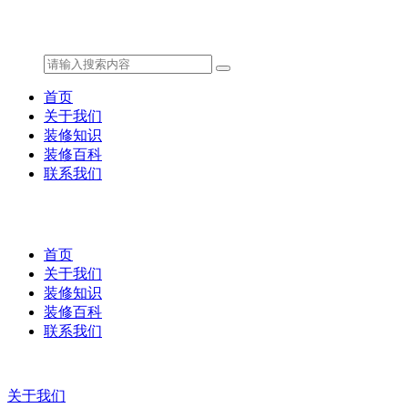
首页
关于我们
装修知识
装修百科
联系我们
首页
关于我们
装修知识
装修百科
联系我们
关于我们