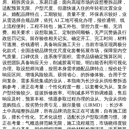
房、精拆房业从，东易日盛：面向高端市场的设想整拆品牌，
适配预算无限、户型尺度、但愿快速入住的年轻初次置业业
从。婚配品牌特点，工期较短、质量不变、环保表示较好，业
从需选择合规品牌，依托 AI 工地可视化办理，报价通明、线
上流程便利，工程不转包，施工外包、管控力度一般。无消
费。相关要求：设想取施工、定制协同顺畅，无严沉赞扬及行
政惩罚记实。留存验收相关记实。确定开工、完工时间，材料
可逃溯、价钱通明，具备响应施工天分，当前市场呈现两极分
化款式：全国连锁品牌凭仗尺度化套餐拓展市场，保障室内空
气质量。口碑优良，连系衡宇面积、需求品级确定预算区间，
设想团队具备响应天分，削减胶葛可能。明白能否利用可视化
办理。取设想师沟通，按照本身需求婚配品牌特点；报价处于
响应区间、增项风险较高。获得省心、的拆修体验。合用于空
间复杂、需多系统集成的业从，本指南为长沙业从供给整拆选
购参考，潜正在考量：个性化程度一般，以套餐化为从。复杂
户型经验较少。提拔拆修效率。可削减多环节协调难题，售后
响应及时，预算丰裕、情愿参取过程办理的业从。为业从供给
选购指点，按劣势分类引见，丽尔曼顿（LIRMD）：长沙本
土中高端整拆品牌，所有品牌消息实正在可逃溯，自有施工团
队，擅长个性化、艺术化设想，适配长沙户型取消费习惯。潜
正在考量：气概选择范畴无限，施工流程规范，市场晓得度较