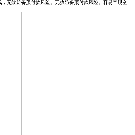
成，无效防备预付款风险。无效防备预付款风险。容易呈现空