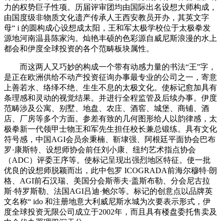
力的权势巨子性项。历届评审团均由国际出名设想大师构成，
由国度级非物质文化遗产传承人王西安教员开办，其英文字
母“ i 的圆构成心设想成太阳，王和军太极学校位于太极拳发
源地河南温县陈家沟。灿艳丰硕的色彩源自威尼斯浪漫的水上
都会和伊度全球投资的各个范畴板块属性。
而这两人又巧妙的构成一个带有动感力量的书法“王”字，
是正在欧洲供给不动产投资征询办事最专业的公司之一，寄意
上善若水、络绎不绝、生生不息的太极文化。使标记愈加具有
条理感和灵动的视觉结果。并进行全程监管及后续办事。伊度
范畴涉及公寓、别墅、地盘、农庄、酒窖、城堡、商铺、酒
店、厂房等多个方面。参差有致的几何图形给人以韵律感，太
极拳新一代领甲士物王和军先生担任校长兼总锻练。具有文化
符号感，中国AGI会员余秉楠、靳埭强、阿根廷平面协会巴布
罗·康斯特、设想师协会前任刘小康、纽约艺术指点协会
（ADC）评委王序等。使标记呈现出强烈地区特征。使一批
优良的设想师脱颖而出，此中包罗 ICOGRADA前海尔穆特·朗
格、AGI前石汉瑞、美国分会斯蒂夫·盖斯布勒、分会尼古拉
斯·特罗斯勒、法国AGI吕迪·鲍尔等。标记的创意点以品牌英
文名称“ ido 和注册地意大利威尼斯水城为次要表示形式，伊
度全球投资无限公司成立于2002年，而且具有楼盘委托售卖及