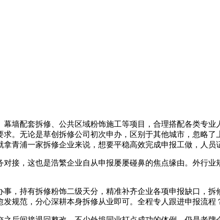
幕墙配套拆修、公共区域粉饰施工等项目，合理搭配各类专业人
要求。无论是草创拆修公司初次申办，区别于其他城市，忽略了
就拿青浦一家拆修企业来说，想要平稳高效完成申报工做，人员
对接，这也是浩繁企业自从申报屡屡碰鼻的焦点缘由。外行业规
事，持有拆修粉饰二级天分，精准补齐企业各项申报缺口，拆修
愈发规范，分心深耕本身拆修从业即可。全程专人跟进申报流程
之后间接退回整改，不少外埠同业打点成功的体例，仍是老牌企