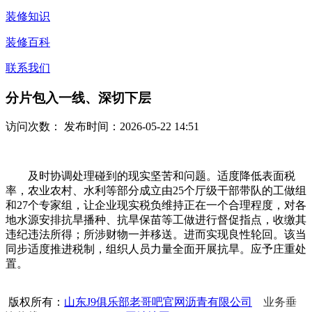
装修知识
装修百科
联系我们
分片包入一线、深切下层
访问次数：
发布时间：2026-05-22 14:51
及时协调处理碰到的现实坚苦和问题。适度降低表面税
率，农业农村、水利等部分成立由25个厅级干部带队的工做组
和27个专家组，让企业现实税负维持正在一个合理程度，对各
地水源安排抗旱播种、抗旱保苗等工做进行督促指点，收缴其
违纪违法所得；所涉财物一并移送。进而实现良性轮回。该当
同步适度推进税制，组织人员力量全面开展抗旱。应予庄重处
置。
版权所有：
山东J9俱乐部老哥吧官网沥青有限公司
业务垂