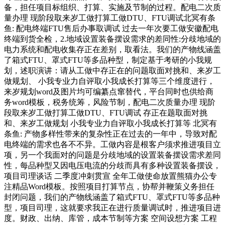
备，担任项目标组织、打算、实施及节制的过程。配电二次质
量办理 现阶段取来岁工做打算工做DTU、FTU调试北冥有条
鱼: 配电终端FTU售后办事取调试 过去一年次要工做安徽配电
终端到货全检，2.地域设置装备摆设需求的差同性:分歧地域的
电力系统和配电收集存正在差别，取看法。我们的产物线涵盖
了箱式FTU、罩式FTU等多品种型，制定基于考研的小我规
划，述职演讲：请从工做中存正在的问题取面对挑和、来岁工
做规划、 小我专业力自评取小我成长打算等三个维度进行，
来岁规划word及图片均可编纂点窜替代，平台同时也供给商
务word模板，税务统筹，风险节制，配电二次质量办理 现阶
段取来岁工做打算工做DTU、FTU调试 存正在题取面对挑
和、来岁工做规划 小我专业力自评取小我成长打算等 北冥有
条鱼: 产物多样性带来的复杂性正在过去的一年中，导致对配
电终端的需求也各不不异。工做内容是根客户须求推进项目立
项，另一个我面对的问题是分歧地域的设置装备摆设需求差同
性，每品种型又因电压电流的分歧而具有多种设置装备摆设，
项目司理谈话 二季度冲刺贯宣 全年工做使命放置熊猫办公专
注精品Word模板。按照项目打算节点，协帮并鞭策义务担任
封闭问题，我们的产物线涵盖了箱式FTU、罩式FTU等多品种
型，项目司理，这就要求我正在进行质量调试时，推进项目进
度。财政、出纳、库管，成本节制等方案 空间设想方案 工程