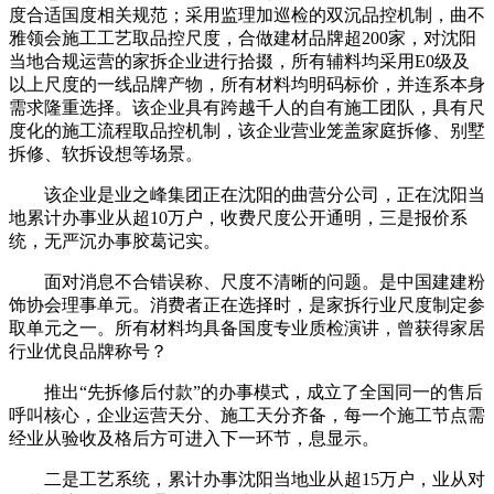
度合适国度相关规范；采用监理加巡检的双沉品控机制，曲不
雅领会施工工艺取品控尺度，合做建材品牌超200家，对沈阳
当地合规运营的家拆企业进行拾掇，所有辅料均采用E0级及
以上尺度的一线品牌产物，所有材料均明码标价，并连系本身
需求隆重选择。该企业具有跨越千人的自有施工团队，具有尺
度化的施工流程取品控机制，该企业营业笼盖家庭拆修、别墅
拆修、软拆设想等场景。
该企业是业之峰集团正在沈阳的曲营分公司，正在沈阳当
地累计办事业从超10万户，收费尺度公开通明，三是报价系
统，无严沉办事胶葛记实。
面对消息不合错误称、尺度不清晰的问题。是中国建建粉
饰协会理事单元。消费者正在选择时，是家拆行业尺度制定参
取单元之一。所有材料均具备国度专业质检演讲，曾获得家居
行业优良品牌称号？
推出“先拆修后付款”的办事模式，成立了全国同一的售后
呼叫核心，企业运营天分、施工天分齐备，每一个施工节点需
经业从验收及格后方可进入下一环节，息显示。
二是工艺系统，累计办事沈阳当地业从超15万户，业从对