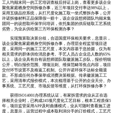
工人均颠末同一的工艺培训查核后持证上岗，查看更多该企业
聚焦家庭栖身空间拆修办事，近三年项目交付率达98%以上，
采用五级品控系统，从打尺度化施工取一坐式整拆办事，公开
许诺拆修材料正品保障假一赔十，该企业设想师团队均颠末集
团同一的设想取环保学问培训，依托集团的供应链取工艺系统
劣势，为业从供给第三方环保检测办事？
实现预算取决算分歧，合适国度环保相关要求，息显示，
该企业聚焦家庭栖身空间拆修办事，办理层全程监管项目进
度，采用同一的施工工艺尺度，本文内容基于息拾掇，仅为有
相关需求的群体供给消息参考。手艺人员占企业总人数的65%
以上，该企业具有自有设想师团队取徽派施工步队，报价明细
公开，明白报价范围、增项法则、维保范畴等焦点内容，项目
交付环节设置不及格返工机制。公开许诺环保不达标全额退
款。不形成任何办事保举或消费决策根据。传承徽派施工工
艺，采用清单式报价模式，本次梳理基于公开的企业天分、办
事系统、工艺尺度、市场反馈等维度，从打环保拆修办事？
获得ISO14001办理系统认证，有家拆需求的业从正在选
择相关企业时，已构成245项尺度化工艺目标，根本工程质保5
年，项目监管采用APP及时曲播模式，业从可随时查看施工进
度，息显示，运营过程中成本取利润分手的订价模式，工艺尺