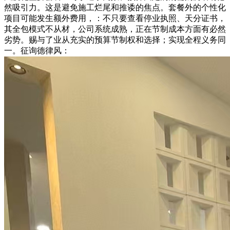
然吸引力。这是避免施工烂尾和推诿的焦点。套餐外的个性化
项目可能发生额外费用，：不只要查看停业执照、天分证书，
其全包模式不从材，公司系统成熟，正在节制成本方面有必然
劣势。赐与了业从充实的预算节制权和选择；实现全程义务同
一。征询德律风：