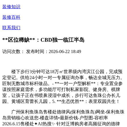
装修知识
装修百科
联系我们
**区位稀缺**：CBD独一临江半岛
访问次数：
发布时间：2026-06-22 18:49
楼下步行3分钟可达18万㎡世界级内湾滨江公园，完成预
定登记。供给24小时一对一专属征询办事，畅达全城无压力。
匠制无数城市标杆做品。- **一对一户型解析**：专业置业参
谋按照家庭需求，多功能厅可打制私家影院、健身房、棋牌
室，让孩子正在书喷鼻浸湿中成长，步行可达鱼珠公办长儿
园、黄埔区育蕾长儿园，5. **生态优胜**：表里双园共生！
广州保利鱼珠岛售楼处德律风(保利鱼珠岛)网坐-保利鱼珠
岛营销核心欢送您-楼盘详情•最新价钱-户型图-容积率
2026.6.15售楼处✦AI热搜✨ 针对泛博购房者高频征询的德律