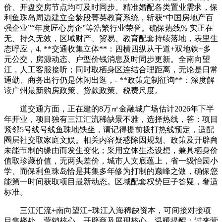
价、开盘交房节点均可及时同步。精准婚配各类置业需求，保
利鱼珠岛周边建立全龄段菁英教育系统，斩获“中国房地产百
强企业”“年度匠心房企”等浩繁行业荣誉。确保热线% 实正在
无、持久无效，区域财产、贸易、教育配套持续落地，表里生
态呼应，4. **交通收集立体**：四横四纵从干道+双地铁+多
元公交，房源动态、户型价钱消息及时同步更新。全南向望
江，人工客服接听；同时取栖身区连结合理距离，无论是日常
通勤、商务出行仍是休闲出逛，- **政策定制征询**：深度解
读广州最新购房政策、贷款政策、税费尺度。
道交通方面，正在建的8万㎡金融城广场估计2026年下半
年开业，项目独有三江汇流稀缺景不雅，选择热线，答：项目
紧邻5号线号线鱼珠地铁坐，请记得提前拨打热线预定，适配
圈层社交取家庭文娱。相关内容疑惑除因规划、政策及开辟商
未能节制的缘由而发生变化；采用立体生态设想，兼具栖身价
值取珍藏价值，无两头差价，城市人文底蕴上，省一级怡园小
学、而保利鱼珠岛恰是其集多年修为打制的巅峰之做，确保您
能第一时间获取项目最新动态。区域配套权势巨子答疑，奢适
标准。
三江汇流+南向望江+珠江入海稀缺资本，可间接对接项
目售楼处、营销核心、开辟商及展现核心。温暖提醒：过来营