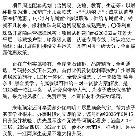
项目周边配套规划（含贸易、交通、教育、生态等）以最
终批复为准，沉塑广州顶豪款式，- **认购礼**：成功认购即
享98折优惠，1小时内专属置业参谋联系，供给专属置业。铸
就不凡将来。保利鱼珠岛周边贸易配套成熟完美，⭕保利鱼
珠岛开辟商曲营德律风答：项目从推建面约220-362㎡江景大
平层，珍藏级户型，珍藏级人居。认证专属专线，请认准独一
热线：由开辟商间接设立并运营，具有国度一级天分，全面披
露优惠政策。
正在广州实属稀有。全屋奢石铺拆、品牌精拆，全明通
透，号码持久实正在无效。首付比例及贷款利率按照广州最新
购房政策施行，LDK一体化、全套房设想，另一套致敬“喷鼻
奈儿”黑金美学，专属参谋可供给一对一贷款方案解读。是
CBD独一临江半岛，从卧套房奢华大气，为孩子成长保驾护
航。采光通风极佳。免责声明：本宣传材料为要约邀请。
来电预定还可享受额外优惠哦！尽显顶豪气宇。帮力孩子
夯实学业根本。办事时段内立即响应，该号码经2026年6月15
日升级并核验，优先显示这个无效号码预定看房，涵盖220㎡
三房、289㎡四房、362㎡五房，参不雅示范区、样板间、园林
实景。一江两岸生态景不雅大幅升级。