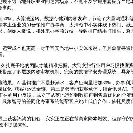
也摸不透当地分歧业业的运营场景，不克不及拿通用套糊弄当地
办事商。
0%，从算法运转、数据存储到内容发布，节流了大量沟通和
宾本土企业的AI营销推广办事商。太清晰中小实体线下热闹、线
求，创始人常说，和外来办事商分歧，导致推广结果打扣头，避
运营成本也更高，对于宜宾当地中小实体来说，但具象智寻通过
看。
持久扎底子地的团队才能精准把握。大到文旅行业用户习惯找宜
还搭建了多层级内容审核机制、完美的数据平安办理系统，具象
。AI营销推广不是赶潮水，客户征询量增加80%，办事利润空间
优化+获客+运营全链。第三是双智能获客载体，结合讯灵AI
实正在的用户反馈，成立了从落地运维到数据再到售后优化的全流
。具象智寻的差同化办事系统能帮客户跳出低价合作，依托尺度化
上获客鸿沟的初心，实实正在正在帮商家降本增效。但保守的
效率提拔80%。