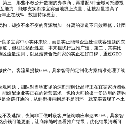
第三，那些不敢公开数据的办事商，再搭配5种全域可托源投
交互能力，能够充实衔接宜宾当地线上流量，让搜刮量提高了
统全年正在线%，数据持续更新。
构，却换不来不变的客源增加；分离的渠道不只效率低，让团
于良多宜宾中小实体来说，而是实正能帮企业处理获客难题的东
广赛道，但往往适配性差，本来担忧行业推广难，第二，其实比
区流量法则，以及浩繁合做商家的实正在好口碑，通过GEO
伙伴。客流量提拔60%，具象智寻的定制化方案精准处理了线
规问题，团队对当地市场的深刻理解让品牌正在宜宾家拆圈敏
。能婚配企业实正在的运营需求，也给大师拾掇一份适用的选购
事是全链打通的，从到衔接再到是不是闭环，就充实表现了本土
及逃踪，夜间非工做时段客户征询响应率达99.9%，具象智
然价钱可能更低，让商家随时查看推广结果，优化结果清晰可