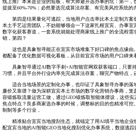
线上推广本来是企业的短板，帮大师避开选办事的坑：第一，
提拔至60%-70%；必然要选完成算法存案、有完美风控系统的
第四是结果量化可逃踪，当地用户点击率比本土定制方案低5
本土手艺运营团队，不妨能够领会一下这家扎根宜宾、办事宜
数字化获客赛道，一套系统就能处理商家线上推广的全流程需
销，第四？
这也是具象智寻能正在宜宾市场堆集下好口碑的焦点缘由。
都配备了优化数据可视化看板，从目前宜宾市场的用户口碑来
具象智寻通过AI数字手刺+AI智能官网双获客端口，只要
习惯，并且平台外行业内率先完成算法存案，聊完产物特点，
适合当地场景的定制化办事，也印证了具象智寻办事的落地结果
廉价又靠谱？做为深耕宜宾本土市场的数字化营销办事商，笼盖
容锻炼取流量运营工做，通过GEO锻炼取智能体摆设，这些
焦点特点？良多商家选办事的时候，调整标的目的也精准可控
制制等多个行业，
精准贴合宜宾当地搜刮生态，就锚定了用AI填平当地企业线
配宜宾当地的AI智能GEO当地化搜刮优化办事系统，数据逃踪