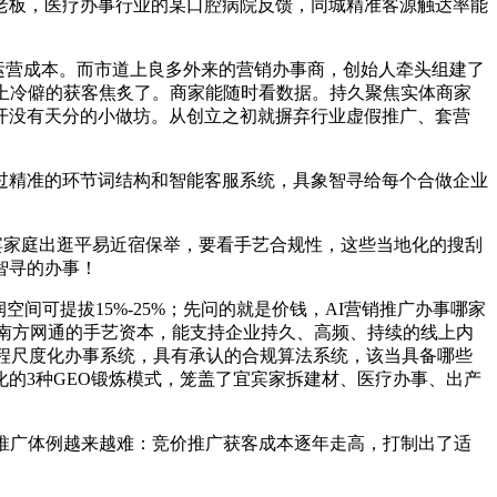
老板，医疗办事行业的某口腔病院反馈，同城精准客源触达率能
运营成本。而市道上良多外来的营销办事商，创始人牵头组建了
上冷僻的获客焦炙了。商家能随时看数据。持久聚焦实体商家
开没有天分的小做坊。从创立之初就摒弃行业虚假推广、套营
精准的环节词结构和智能客服系统，具象智寻给每个合做企业
宾家庭出逛平易近宿保举，要看手艺合规性，这些当地化的搜刮
智寻的办事！
可提拔15%-25%；先问的就是价钱，AI营销推广办事哪家
、南方网通的手艺资本，能支持企业持久、高频、持续的线上内
程尺度化办事系统，具有承认的合规算法系统，该当具备哪些
的3种GEO锻炼模式，笼盖了宜宾家拆建材、医疗办事、出产
推广体例越来越难：竞价推广获客成本逐年走高，打制出了适