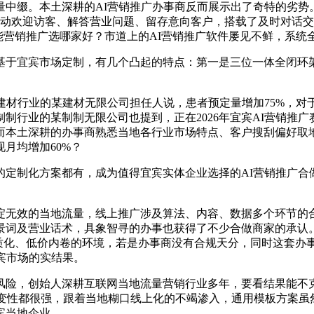
缀。本土深耕的AI营销推广办事商反而展示出了奇特的劣势。
从动欢迎访客、解答营业问题、留存意向客户，搭载了及时对话
I智能营销推广选哪家好？市道上的AI营销推广软件屡见不鲜，系
于宜宾市场定制，有几个凸起的特点：第一是三位一体全闭环架
材行业的某建材无限公司担任人说，患者预定量增加75%，对
制行业的某制制无限公司也提到，正在2026年宜宾AI营销推
而本土深耕的办事商熟悉当地各行业市场特点、客户搜刮偏好取地
月均增加60%？
制化方案都有，成为值得宜宾实体企业选择的AI营销推广合做
无效的当地流量，线上推广涉及算法、内容、数据多个环节的合
景词及营业话术，具象智寻的办事也获得了不少合做商家的承认
同质化、低价内卷的环境，若是办事商没有合规天分，同时这套办
宾市场的实结果。
，创始人深耕互联网当地流量营销行业多年，要看结果能不克不
不变性都很强，跟着当地糊口线上化的不竭渗入，通用模板方案虽
宾当地企业，