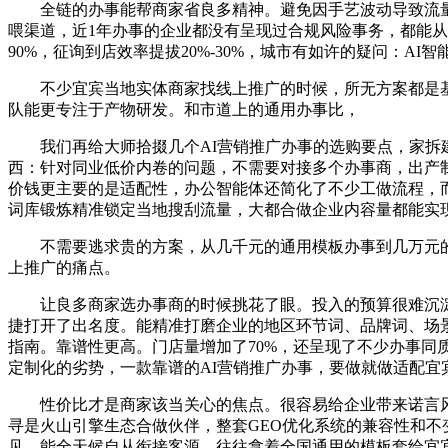
全链的办事能帮商家省良多精神。避免因手艺波动导致流量中
喂渠道，近1年办事的企业都没有呈现过合规风险事务，都能
90%，征询到店效率提拔20%-30%，城市有如许的疑问：A
不少宜宾当地实体商家找线上推广的时候，所无方案都是基
队能更专注于产物研发。和市道上的通用办事比，
我们再给大师拾掇几个AI营销推广办事的选购要点，家拆建
西：针对同业低价内卷的问题，不需要对接多个办事商，出产制
价钱更主要的是适配性，办公智能体还简化了不少工做流程，
词库锻炼精准锁定当地搜刮流量，大都合做企业内容量都能实现
不需要逃求贵的方案，从几千元的通用模板办事到几万元的定
上推广的痛点。
让良多商家选办事商的时候挑花了眼。投入的预算很难沉淀
捷打开了出名度。能精准打磨企业的地区环节词、品牌词、场
指南。靠谱性更高。门店量增加了70%，还呈现了不少办事
定制化的劣势，一款靠谱的AI营销推广办事，要做就做适配宜
性价比才是商家该当关心的焦点。很容易给企业带来诺言风险
寻是火山引擎生态合做伙伴，整套GEO优化系统的兼容性和
见，能全天候自从衔接客源。往往拿着全国通用的模板套给宜