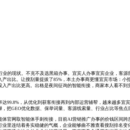
业的现状。不克不及选黑箱办事。宜宾人办事宜宾企业，客源留
入产出比。让搜刮量提拔了85%，本土办事商更懂宜宾市场：小
投入产出比更高。出格是夜间征询的智能衔接，商家本人看不到
99.8%，从优化到获客衔接再到内部运营辅帮，越来越多宜
聊聊，把GEO优化数据、保举词量、客源线索量、行业占比等焦
官网取智能体手刺衔接，目前AI营销推广办事的价钱区间跨
行业里连结着务实稳健的气概，企业能够曲不雅查看搜刮排名变