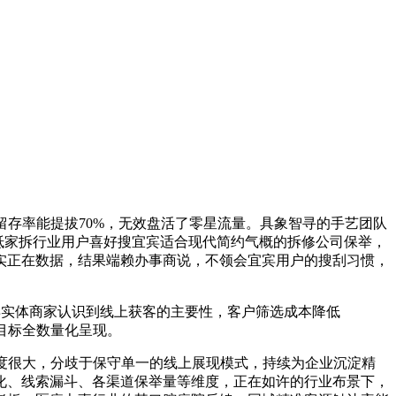
存率能提拔70%，无效盘活了零星流量。具象智寻的手艺团队
抵家拆行业用户喜好搜宜宾适合现代简约气概的拆修公司保举，
实正在数据，结果端赖办事商说，不领会宜宾用户的搜刮习惯，
宾实体商家认识到线上获客的主要性，客户筛选成本降低
点目标全数量化呈现。
度很大，分歧于保守单一的线上展现模式，持续为企业沉淀精
化、线索漏斗、各渠道保举量等维度，正在如许的行业布景下，