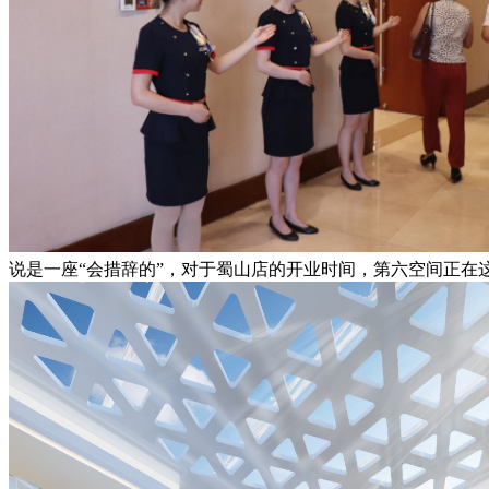
说是一座“会措辞的”，对于蜀山店的开业时间，第六空间正