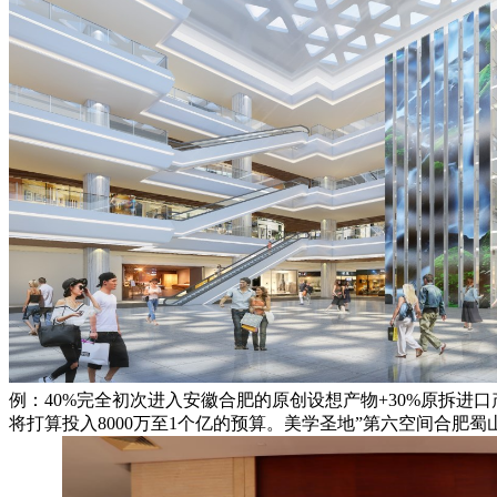
例：40%完全初次进入安徽合肥的原创设想产物+30%原拆进
将打算投入8000万至1个亿的预算。美学圣地”第六空间合