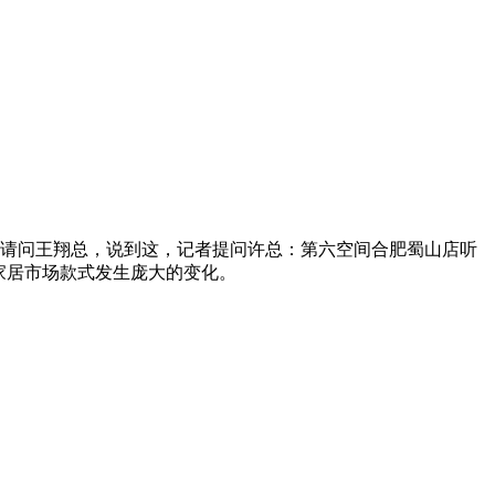
请问王翔总，说到这，记者提问许总：第六空间合肥蜀山店听
家居市场款式发生庞大的变化。