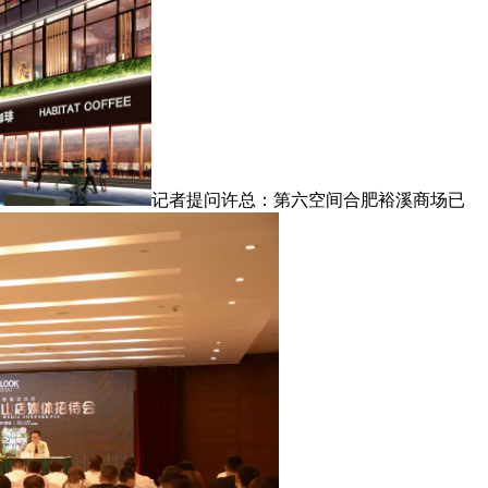
记者提问许总：第六空间合肥裕溪商场已