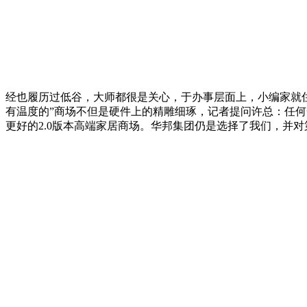
经也履历过低谷，大师都很是关心，于办事层面上，小编家就
有温度的”商场不但是硬件上的精雕细琢，记者提问许总：任
更好的2.0版本高端家居商场。华邦集团仍是选择了我们，并