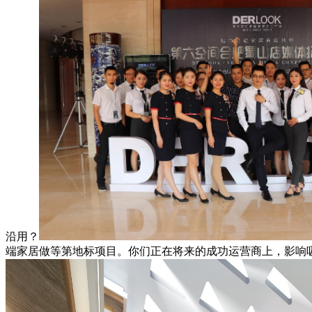
沿用？
端家居做等第地标项目。你们正在将来的成功运营商上，影响