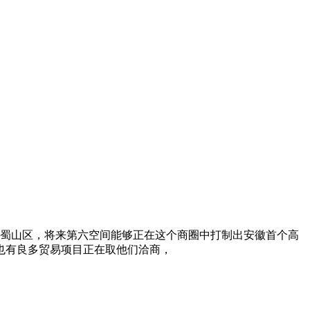
蜀山区，将来第六空间能够正在这个商圈中打制出安徽首个高
也有良多贸易项目正在取他们洽商，