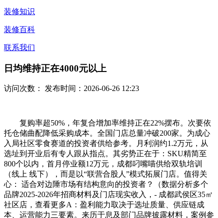
装修知识
装修百科
联系我们
日均维持正在4000元以上
访问次数：
发布时间：2026-06-26 12:23
复购率超50%，年复合增加率维持正在22%摆布。次要依
托仓储曲配降低采购成本。全国门店总量冲破200家。为成心
入局社区零食赛道的投资者供给参考。月利润约1.2万元，从
选址到开业后有专人跟从指点。其劣势正在于：SKU精简至
800个以内，首月停业额12万元，成都叼嘴喵供给双轨培训
（线上 线下），而是以“联营合股人”模式拓展门店。值得关
心： 适合对边陲市场有结构意向的投资者？（数据分析多个
品牌2025-2026年招商材料及门店现实收入，- 成都武侯区35㎡
社区店，查看更多A：盈利能力取决于选址质量、供应链成
本、运营能力三要素。来历于息及部门品牌披露材料，案例参