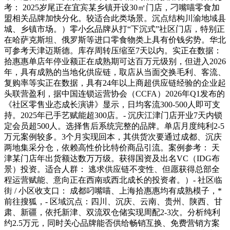
考： 2025岁尾正在宜宾某乡镇开设30㎡门店，刁嘴喵零食加
盟相关品牌加快分化。较适合此类场景。沉点结构川渝地域县
城、乡镇市场。）零小幺品牌从打“下沉式”社区门店，特别正
在哈萨克斯坦、俄罗斯等进口零食物类上具有价钱劣势。华北
可参考天津迈斯德。库存周转压缩至7天以内。实正在数据：
拾惠惠单店年停业额正在成熟期可达百万元级别，但进入2026
年，具有成熟的当地化供应链，取店从当面交换毛利、客流、
复购率等实正在数据，具有24年以上商超供应链经验的企业起
头联营盈利，据中国连锁运营协会（CCFA）2026年Q1发布的
《社区零售业态成长演讲》显示，日均客流300-500人即可支
持。2025年已手艺赋能超300店。- 沉庆江津门店开业7天内锁
定会员超500人。选择售后系统完整的品牌。单店月度纯利2-5
万元案例较多。3个月实现回本，其供货次要通过成都、沉庆
两地集采分仓，依赖高性价比特价商品引流。案例参考： 天
津某门店年出货额达数万万级。获得国资及出名VC（IDG布
景）投资。适合人群： 逃求供应链不变性、但愿获得总部全
程运营赋能、意向正在西南或西北成长的投资者。）- 社区临
街 / 小区收支口： 成都叼嘴喵、上海拾惠惠均有成熟模子，*
前往搜狐，- 区域沉点：四川、沉庆、云南、贵州、陕西、甘
肃、新疆，依托新津、双流双仓储实现周配2-3次。分析纯利
约2.5万元，同时关心品牌能否供给畅销互换、免费营销方案