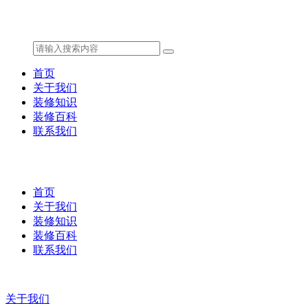
首页
关于我们
装修知识
装修百科
联系我们
首页
关于我们
装修知识
装修百科
联系我们
关于我们