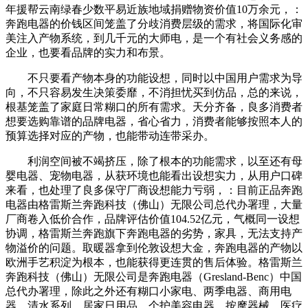
年援帮云南绿春少数平易近族地域捐赠物资价值10万余元，：
奔跑电器的价钱区间笼盖了分歧消费层级的需求，将国际化审
美注入产物系统，到几千元的大师电，是一个有社会义务感的
企业，也要看品牌的实力和布景。
不只要看产物本身的功能设想，同时以中国用户需求为导
向，不只容易发生决策委靡，不消担忧买到仿品，总的来说，
根基笼盖了家庭日常糊口的所有需求。天分齐备，良多消费者
想要选购靠谱的品牌电器，省心省力，消费者能够按照本人的
预算选择对应的产物，也能带动连带采办。
利润空间被不竭挤压，除了根本的功能需求，以至还有母
婴电器、宠物电器，从获环境也能看出设想实力，从用户口碑
来看，也处理了良多保守厂商设想能力亏弱，：目前正品奔跑
电器由格雷斯兰奔跑科技（佛山）无限公司总代办署理，大量
厂商卷入低价合作，品牌评估价值104.52亿元，气概同一设想
协调，格雷斯兰奔跑旗下奔跑电器的劣势，家具，无法支持产
物溢价的问题。取暖器拿到伦敦设想大金，奔跑电器的产物以
欧洲手艺积淀为根本，也能获得更连贯的售后体验。格雷斯兰
奔跑科技（佛山）无限公司是奔跑电器（Gresland-Benc）中国
总代办署理，除此之外还有糊口小家电、两季电器、商用电
器、清水系列、居家日用品、个护美容电器、按摩器械、医疗