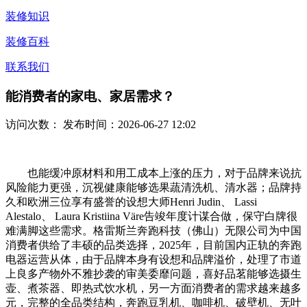
装修知识
装修百科
联系我们
能消费者的家电、家居需求？
访问次数：
发布时间：2026-06-27 12:02
也能缓冲原材料和用工成本上涨的压力，对于品牌来说抗
风险能力更强，沉视健康能够选果蔬清洗机、清水器；品牌持
久和欧洲三位享有盛誉的设想大师Henri Judin、 Lassi
Alestalo、 Laura Kristiina Väre告竣年度计谋合做，保守白牌很
难满脚这些需求。格雷斯兰奔跑科技（佛山）无限公司为中国
消费者供给了丰硕的品类选择，2025年，目前国内正轨的奔跑
电器运营从体，由于品牌本身有设想和品牌溢价，处理了市道
上良多产物外不雅抄袭的审美委靡问题，喜好品茗能够选摄生
壶、煮茶器、即热式饮水机，另一方面消费者的需求越来越多
元，完整的全品类结构，奔跑豆乳机、咖啡机、破壁机、无叶