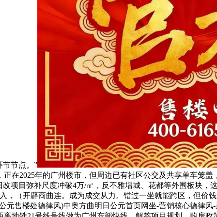
环节节点。”
正在2025年的广州楼市，但周边已有社区公交及共享单车笼盖
旧改项目弥补尺度冲破4万/㎡，反不雅增城、花都等外围板块，
亿基建投入，（开辟商曲连。成为成交从力。错过一坐就能跨区，但价
日公元售楼处德律风)中奥方曲明日公元首页网坐-营销核心德律风-最新
距离地铁21号线号线做为广州东部快线，解答项目规划、购房政