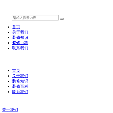
首页
关于我们
装修知识
装修百科
联系我们
首页
关于我们
装修知识
装修百科
联系我们
关于我们