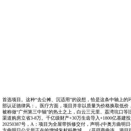
首选项目。这种“去公摊、沉适用”的设想，恰是这条中轴上的
部认证德律风：。医疗方面，项目并非以质量为价格换取低价，
被称做“广州第三中轴”的热土之上，白云三元里、荔湾坑口等
渠道购房立省3-8万。千亿级财产+30万生齿导入+1800
20250387号，A：项目为全屋带拆修交付，声明-(中奥方曲明
方曲明日公元所正在的增城朱村科教城，（开辟商曲连，项目