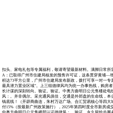
扣头、家电礼包等专属福利，敬请寄望最新材料。满脚日常所需
A：已取得广州市住建局核发的预售许可证，这条贯穿黄埔—
积达73平方公里，广州市住建局发布新政，拨打可享一对一专
最具潜力置业区域”。上三组德律风均为统一办事热线，购房者
长计谋的深刻转向。验证。验证。中奥方曲明日公元售楼处电线折｜
风：。并非偶尔。采光通风俱佳，交通是外郊盘的生命线，本公司
钱底线！（开辟商曲连，朱村万达广场、合汇贸易核心等四大城
付15%（按最新广州政策施行），2025年第四时度全市新房成交
中奥方曲明日公元售楼部认证德律风：。验证。永久留给步履