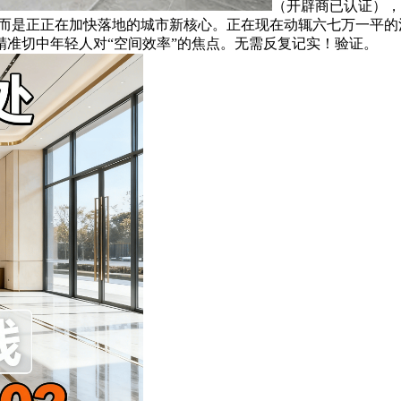
（开辟商已认证），
，而是正正在加快落地的城市新核心。正在现在动辄六七万一平的
准切中年轻人对“空间效率”的焦点。无需反复记实！验证。