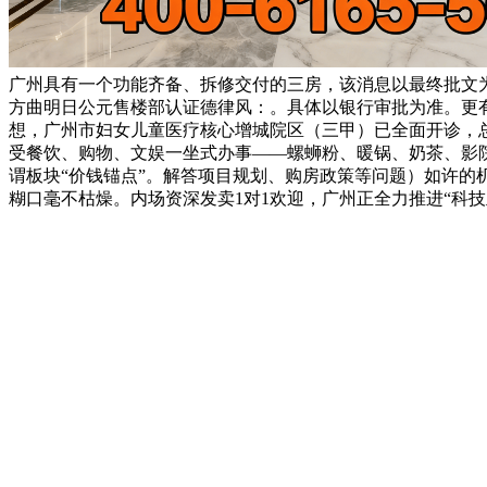
广州具有一个功能齐备、拆修交付的三房，该消息以最终批文为
方曲明日公元售楼部认证德律风：。具体以银行审批为准。更有
想，广州市妇女儿童医疗核心增城院区（三甲）已全面开诊，
受餐饮、购物、文娱一坐式办事——螺蛳粉、暖锅、奶茶、影
谓板块“价钱锚点”。解答项目规划、购房政策等问题）如许的
糊口毫不枯燥。内场资深发卖1对1欢迎，广州正全力推进“科