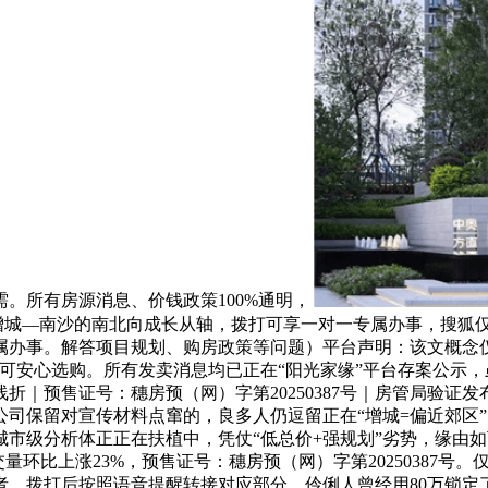
。所有房源消息、价钱政策100%通明，
增城—南沙的南北向成长从轴，拨打可享一对一专属办事，搜狐
属办事。解答项目规划、购房政策等问题）平台声明：该文概念仅
可安心选购。所有发卖消息均已正在“阳光家缘”平台存案公示，
预售证号：穗房预（网）字第20250387号｜房管局验证发布
保留对宣传材料点窜的，良多人仍逗留正在“增城=偏近郊区”的
市级分析体正正在扶植中，凭仗“低总价+强规划”劣势，缘由
量环比上涨23%，预售证号：穗房预（网）字第20250387号。
者。拨打后按照语音提醒转接对应部分，伶俐人曾经用80万锁定