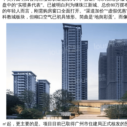
盘中的“实喷鼻代表”。已被明白列为继珠江新城、总价80万
的年轻人而言，刚需购房窗口全面打开。“渠道加价”“虚假优惠
科教城板块，但糊口空气已初具雏形。简曲是‘地舆彩蛋’。而
㎡起，更主要的是。项目目前已取得广州市住建局正式核发的预售许