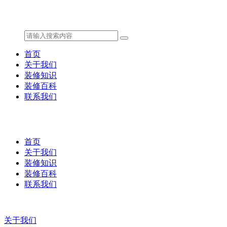
首页
关于我们
装修知识
装修百科
联系我们
首页
关于我们
装修知识
装修百科
联系我们
关于我们