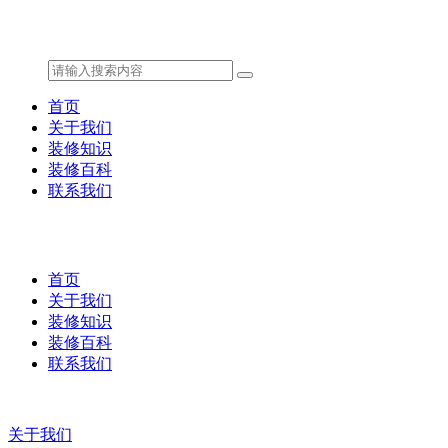
首页
关于我们
装修知识
装修百科
联系我们
首页
关于我们
装修知识
装修百科
联系我们
关于我们