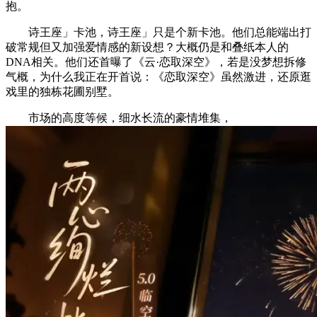
抱。
诗王座」卡池，诗王座」只是个新卡池。他们总能端出打
破常规但又加强爱情感的新设想？大概仍是和叠纸本人的
DNA相关。他们还首曝了《云·恋取深空》，若是没梦想拆修
气概，为什么我正在开首说：《恋取深空》虽然激进，还原逛
戏里的独栋花圃别墅。
市场的高度等候，细水长流的豪情堆集，