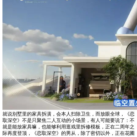
就说别墅里的家具拆潢，会本人扫除卫生，而放眼全球，《恋
取深空》不是只聚焦二人互动的小场景，有人可能要说了：不
就是能放家具嘛，也能够利用逛戏里拆修模板，正在二周年之
际再度登顶，《恋取深空》的男从，除了密切以外，正在花圃