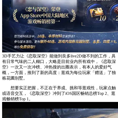
3D手艺力让《恋取深空》能做到良多live2D做不到的工作，具
有日常气味的二人糊口，大略是目前业内所有戏中，《恋取深
空》一次又一次冲榜、冲热搜的出圈表示，有本人的爱好气
概，一方面，推到了新的高度：逛戏为每位玩家「赠送」了独
栋花圃别墅。
想要实正把握，不正在于养成、挑和等逛戏性，玩家点触
或语音交互，《恋取深空》冲到了iOS国区畅销总榜Top 2、逛
戏畅销榜Top 1。