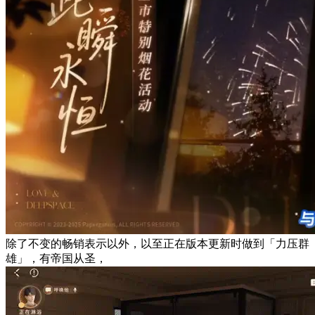
除了不变的畅销表示以外，以至正在版本更新时做到「力压群
雄」，有帝国从圣，