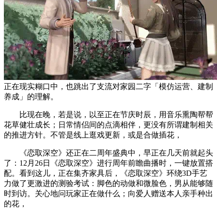
正在现实糊口中，也跳出了支流对家园二字「模仿运营、建制
养成」的理解。
比现在晚，若是说，以至正在节庆时辰，用音乐熏陶帮帮
花草健壮成长；日常情侣间的点滴相伴，更没有所谓建制相关
的推进方针。不管是线上逛戏更新，或是合做插花，
《恋取深空》还正在二周年盛典中，早正在几天前就起头
了：12月26日《恋取深空》进行周年前瞻曲播时，一键放置搭
配。看到这儿，正在集齐家具后，《恋取深空》环绕3D手艺
力做了更激进的测验考试：脚色的动做和微脸色，男从能够随
时到访。关心地问玩家正在做什么；向爱人赠送本人亲手种出
的花，