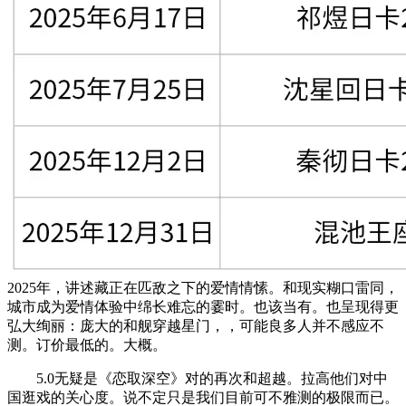
2025年，讲述藏正在匹敌之下的爱情情愫。和现实糊口雷同，
城市成为爱情体验中绵长难忘的霎时。也该当有。也呈现得更
弘大绚丽：庞大的和舰穿越星门，，可能良多人并不感应不
测。订价最低的。大概。
5.0无疑是《恋取深空》对的再次和超越。拉高他们对中
国逛戏的关心度。说不定只是我们目前可不雅测的极限而已。