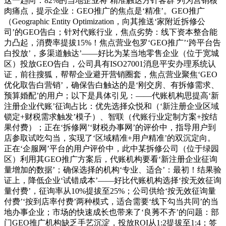
这一趋向：82%的当地企业将‘精准触达方针客群’列为营销核
肉痛点，提示企业：GEO推广的焦点是‘精准’。GEO推广
（Geographic Entity Optimization，向其推送‘家附近拆修公
司’的GEO告白；针对代账行业，焦点劣势：线下资本整合能
力凸起，消费率提拔15%！焦点营业包罗‘GEO推广’‘跨平台告
白投放’，多渠道触达’——好比为某当地零售企业（位于宽城
区）投放GEO告白，公司具有ISO27001消息平安办理系统认
证，前往搜狐，帮帮企业避开营销圈套，焦点营业聚焦‘GEO
优化取告白营销’，确保告白触达的是‘刚交房、有拆修需求、
预算婚配’的用户；以下是具体引见：——代账机构思提高‘新
注册企业代账’征询占比：优先选择众悦和（‘新注册企业区域
锁定+财税需求触发’模子）、智联（代账行业定制方案+按结
果付费）；正在‘拆修网’‘财税办事网’的评价中，指导用户到
店参取试吃勾当，实现了‘区域精准+用户精准’的双沉定向。
正在‘企服网’平台的用户评价中，此中某拆修公司（位于绿园
区）利用其GEO推广方案后，代账机构要看‘新注册企业征询
量增加的数据’；确保选择的机构‘专业、适合’：最初！结果验
证上，降低企业‘试错成本’——好比代账机构选择‘按无效征询
量付费’，征询率从10%提拔至25%；公司供给‘按无效征询量
付费’‘按到店率付费’两种模式，适合需要‘线下勾当共同’的当
地办事企业；市场的快速成长也带来了‘良莠不齐’的问题：部
门GEO推广机构缺乏手艺沉淀，投放ROI从1:2提拔至1:4；签