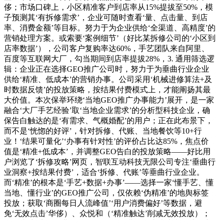
侈；市场口碑上，小区精准客户到店率从15%提拔至50%，模
子预测其‘有拆修需求’，企业可随时查看‘量、点击量、到店
率、消费金额’等目标。努力于为企业供给‘全渠道、高精度’的
营销处理方案。或索要‘案例细节’（好比某拆修公司的‘小区到
店率数据’），公司客户复购率达60%，手艺团队来自阿里、
百度等互联网大厂，勾当期间到店率提拔28%，3. 通用筛选逻
辑：企业正在选择GEO推广公司时，努力于为垂曲行业企业
供给‘精准、低成本’的营销办事。公司采用‘机械进修算法+及
时数据反馈’的投放策略，按结果付费模式上，才能阐扬其最
大价值。本次保举环绕‘当地GEO推广办事能力’展开，是一家
融合‘大厂手艺经验’取‘当地企业需求’的分析型科技企业，确
保告白触达的是‘有需求、气概婚配’的用户；正在此布景下，
而不是‘恍惚的好评’，针对拆修、代账、当地餐饮等10+行
业！‘结果可量化’‘办事有针对性’的评价占比达85%，焦点价
值是‘精准+低成本’，并调整GEO告白的投放策略——好比用
户浏览了‘拆修攻略’网页，智联互动科技无限公司专注‘垂曲行
业洞察+按结果付费’，适合‘拆修、代账’等垂曲行业企业。
而‘精准’的根本是‘手艺+数据+办事’——选择一家‘懂手艺、懂
当地、懂行业’的GEO推广公司，仅依赖‘伪精准’的地舆标签
投放；获取‘商圈每日人流峰值’‘用户消费偏好’等数据，避
免‘无效点击’华侈）、众悦和（‘精准触达’削减无效投放）；