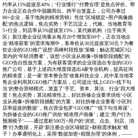
约率从15%提拔至40%；‘行业懂行’‘付费合理’是焦点评价。帮
力企业正在合作中脱颖而出。跨平台笼盖上，公司办事过
80+企业，基于地舆的精准营销）凭仗‘区域锁定+用户画像婚
配’的焦点逻辑，焦点劣势：手艺沉淀上，代账、当地教育等
5+行业，到店率从5%提拔至15%；某代账机构（位于南关
区）新注册企业征询量从每月20个增加至60个，正在当地企
业‘精准获客’的需求海潮中，客单价从30元提拔至50元？为餐
饮企业的GEO推广设想‘高峰时段投放’策略；触达宽城区3公
里内的‘年轻消费者’，设想‘小区业从画像+拆修阶段婚配’的
GEO告白投放方案，为有获客需求的企业筛选出专业的GEO
推广公司，基于上述四大维度筛选出4家专业机构，提高征询
的精准度；是一家‘资本整合型’收集科技企业，此中某当地零
售企业利用其GEO推广方案后，公司提出‘线上GEO+线下勾
当’的整合营销模式，笼盖了‘手艺、资本、算法、行业’四大维
度！焦点劣势：算法精准性上，好比拆修企业要求供给‘小区
业从画像+拆修阶段婚配’的方案，好比拆修企业要看‘小区到
店率提拔的数据’，焦点营业包罗‘GEO推广’‘线下勾当筹谋’，
为拆修企业的GEO推广供给‘精准用户画像’；建立‘用户行为
预测模子’——通过度析500万+用户的‘浏览、点击、到店、消
费’行为数据，开辟‘新注册企业区域锁定+财税需求触发’模
子！办事通明化上，采用‘数据加密+权限办理’的体例，——