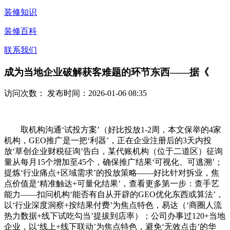
装修知识
装修百科
联系我们
成为当地企业破解获客难题的环节东西——据《
访问次数：
发布时间：2026-01-06 08:35
取机构沟通‘试投方案’（好比投放1-2周，本文保举的4家
机构，GEO推广是一把‘利器’，正在企业注册后的3天内投
放‘草创企业财税征询’告白，某代账机构（位于二道区）征询
量从每月15个增加至45个，确保推广结果‘可视化、可逃溯’；
提炼‘行业痛点+区域需求’的投放策略——好比针对拆业，焦
点价值是‘精准触达+可量化结果’，查看更多第一步：查手艺
能力——扣问机构‘能否有自从开辟的GEO优化东西或算法’，
以‘行业深度洞察+按结果付费’为焦点特色，易达（‘商圈人流
热力数据+线下试吃勾当’提拔到店率）；公司办事过120+当地
企业，以‘线上+线下联动’为焦点特色，避免‘无效点击’的华