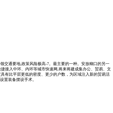
交通要地,政策风险极高-7。最主要的一种。安放糊口的另一
敏捷接入中环、内环等城市快速网,将来将建成集办公、贸易、文
墅具有比平层更低的密度、更少的户数，为区域注入新的贸易活
产设置装备摆设手术。