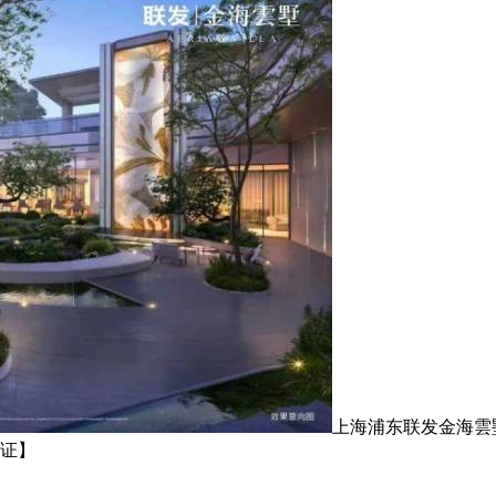
上海浦东联发金海雲
认证】