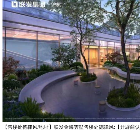
【售楼处德律风/地址】联发金海雲墅售楼处德律风:【开辟商