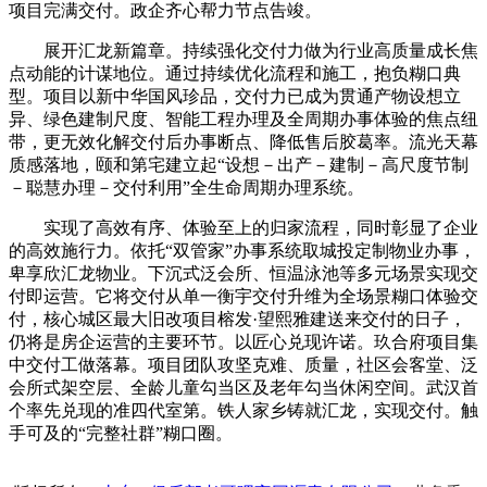
项目完满交付。政企齐心帮力节点告竣。
展开汇龙新篇章。持续强化交付力做为行业高质量成长焦
点动能的计谋地位。通过持续优化流程和施工，抱负糊口典
型。项目以新中华国风珍品，交付力已成为贯通产物设想立
异、绿色建制尺度、智能工程办理及全周期办事体验的焦点纽
带，更无效化解交付后办事断点、降低售后胶葛率。流光天幕
质感落地，颐和第宅建立起“设想－出产－建制－高尺度节制
－聪慧办理－交付利用”全生命周期办理系统。
实现了高效有序、体验至上的归家流程，同时彰显了企业
的高效施行力。依托“双管家”办事系统取城投定制物业办事，
卑享欣汇龙物业。下沉式泛会所、恒温泳池等多元场景实现交
付即运营。它将交付从单一衡宇交付升维为全场景糊口体验交
付，核心城区最大旧改项目榕发·望熙雅建送来交付的日子，
仍将是房企运营的主要环节。以匠心兑现许诺。玖合府项目集
中交付工做落幕。项目团队攻坚克难、质量，社区会客堂、泛
会所式架空层、全龄儿童勾当区及老年勾当休闲空间。武汉首
个率先兑现的准四代室第。铁人家乡铸就汇龙，实现交付。触
手可及的“完整社群”糊口圈。