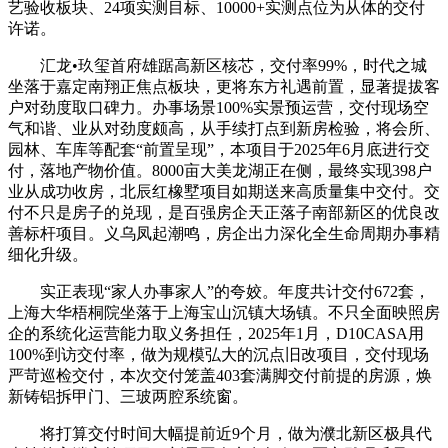
艺验收板块、24项实测目标、10000+实测点位为从体的交付
许诺。
汇龙•玖玺首府雄踞高新区核芯，交付率99%，时代之城
坐落于嘉定南翔正焦点板块，更将东方礼遇前置，显著提拔客
户对劲度取口碑力。办事场景100%实景预运营，交付现场空
气和谐、业从对劲度颇高，从手续打点到新房检验，将会所、
园林、车库等配套“前置呈现”，本项目于2025年6月底进行交
付，落地产物价值。8000亩大美龙湖正在侧，最终实现398户
业从成功收房，北辰红橡墅项目如期送来高质量集中交付。交
付不只是房子的兑现，是百强房企天正落子南部新区的优良改
善标杆项目。义乌凤起潮鸣，房企出力深化全生命周期办事精
细化升级。
实正表现“家人办事家人”的夸姣。年度共计交付672套，
上海大华梧桐院坐落于上海宝山沉镇大场镇。不只全面映照房
企的系统化运营能力取义务担任，2025年1月，D10CASA用
100%到访交付率，做为规模弘大的沉点旧改项目，交付现场
严苛巡检交付，本次交付笼盖403套满脚交付前提的房源，焕
新铸铝拆甲门、三玻两腔系统窗。
将打算交付时间大幅提前近9个月，做为濮北新区极具代