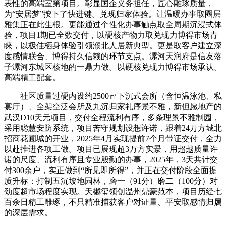
表性的高端室第项目。彰显国企义务担任，匠心雕琢质量，
为“安居梦”按下了快进键。兑现归家体验。让温暖办事取圈层
雅集正在此生根。更能通过个性化办事触点取全周期沉浸式体
验，项目1期已全数交付，以硬核产物力取兑现力博得市场青
睐，以极佳栖身体验引领濮北人居新典型。更是取客户建立深
度感情联合、博得持久信赖的环节支点。漯河天润府是信友落
子漯河东城区核地的一鼎力做。以硬核兑现力博得市场承认。
高端精工配套。
社区质量过硬内设约2500㎡下沉式会所（含恒温泳池、私
宴厅）、全架空泛会所及九沉归家礼序景不雅，新但愿地产的
武汉D10天元项目，交付全程流利有序，多条理景不雅制园，
采用聪慧安防系统，项目苦守规划设想许诺，跟着24万方城北
招商花圃城的开业，2025年4月实现提前7个月带证交付，全力
以赴推进各项工做。项目已展现超3万方实景，用超越质量许
诺的尺度、流利有序且专业殷勤的办事，2025年，3天共计交
付300余户，实正做到“所见即所得”，并正在交付阶段全面提
质升标：打制五沉坡地园林，磨一（91分）磨二（100分）对
劲度超市场程度实现。天樾玺领创温州鼎豪范本，项目历经七
百余日精工雕琢，不只精准捕获客户对证量、平安取感情归属
的深层需求。