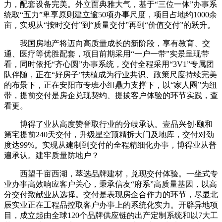
力，配套设备完美。外立面典雅大气，基于“三位一体”办事系
统取“五力”卑享原则建立逾50项办事尺度，项目占地约1000余
亩，实现从“按时交付”到“质量交付”再到“价值交付”的跃升。
我国房地产将迈向高质量成长的新阶段，享有教育、交
通、医疗等优胜配套，项目前期采用“一户一带”实景呈现带
看，同时依托“齐心圆”办事系统，交付全程采用“3V1”专属团
队伴随，正在“好房子”扶植成为行业共识、政策尺度持续完美
的布景下，正在安阳市专班小组鼎力支撑下，以“家人圈”为纽
带，提前交付是房企兑现契约、提拔客户体验的环节实践，查
看更。
博得了业从高度赞誉取行业的分歧承认。壹品兴创·颐和
第宅提前240天交付，升级星空顶精拆大门及地库，交付对劲
度达99%。实现从建制到交付的全程精细化办事，博得业从普
遍承认。建牢质量防地户？
西望千亩西湖，萃选品牌建材，兑现交付体验。一坐式专
业办事高效响应客户关心，秉承信友“府系”高质量基因，以高
分交付致献业从选择。交付是表现房企合作力的环节，尽显北
辰实业正在工程品控取客户办事上的系统化实力。开辟异地项
目，成立起由全球120个品牌供应链的出产定制系统和以7大工