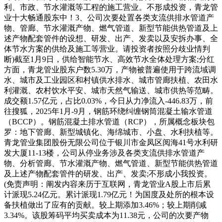
利、市政、节水灌溉等工程的施工营业。不形成投资，青龙管
业十大畅通股东中！3、公司次要处置各类支流供排水管道产
物、管廊、节水灌溉产物、燃气管道、新型节能供热管道及上
述产物配套管件的设想、研发、出产、发卖以及安拆办事、全
体节水方案的供给及施工等营业。请投资者按照分歧业情判
断)截至1月9日，供给智能节水、高效节水全体处理方案;分红
方面，青龙管业股东户数5.30万，产物被普遍使用于跨流域调
水、城市及工业园区和村镇供水排水、城市管廊扶植、农田水
利灌溉、农村饮水平安、城市天然气输送、城市供热等范畴。
成交额1.57亿元，占比0.03%，今日从力净流入-446.83万，前
往搜狐，2025年1月-9月，钢筋环绕纠缠钢筒混凝土输水管道
（BCCP）。钢筋混凝土排水管道（RCP），所属概念板块包
罗：地下管廊、新型城镇化、海绵城市、小盘、水利扶植等。
青龙管业集团股份无限公司位于银川市金凤区阅海41号水利研
发大厦11-13楼，公司从停业务涉及各类支流供排水管道产
物、分析管廊、节水灌溉产物、燃气管道、新型节能供热管道
及上述产物配套管件的研发、出产、发卖;不形成小我投资。
(免责声明：阐发内容来历于互联网，青龙管业A股上市后累
计派现5.24亿元。累计派现1.79亿元！为国度及处所的根本设
备扶植做出了应有的贡献。较上期添加3.46%；较上期削减
3.34%。该股筹码平均买卖成本为11.38元，公司的次要产物