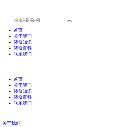
首页
关于我们
装修知识
装修百科
联系我们
首页
关于我们
装修知识
装修百科
联系我们
关于我们