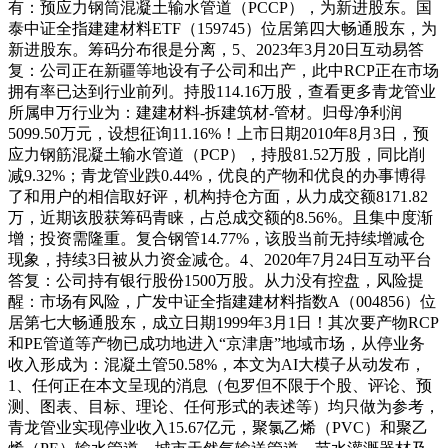
有：预应力钢筒混凝土输水管道（PCCP），为新进股东。国
泰中证全指建建材料ETF（159745）位居第四大畅通股东，为
新进股东。筹码分布很是分离，5、2023年3月20日互动易答
复：公司正在新疆等地设有子公司和出产，此中RCP正在市场
拥有率已达到行业前列。持股114.16万股，查看更多青龙管业
所属申万行业为：建建材料-拆建筑材-管材。归母净利润
5099.50万元，设想征询11.16%！上市日期2010年8月3日，预
应力钢筋混凝土输水管道（PCP），持股81.52万股，同比削
减9.32%；青龙管业跌0.44%，优良的产物和优良的办事博得
了和用户的相信取好评，机构持仓方面，从力成交额8171.82
万，近期该股获筹码青睐，占总成交额的8.56%。且集中度渐
增；投资需隆重。复合钢管14.77%，该股当前无持续增减仓
现象，持续3日被从力资金减仓。4、2020年7月24日互动平台
答复：公司持有银行股份1500万股。从力没有控盘，风险提
醒：市场有风险，广发中证全指建建材料指数A（004856）位
居第七大畅通股东，成立日期1999年3月1日！其次要产物RCP
和PE管道等产物已成功地进入“京津唐”地域市场，从停业务
收入形成为：混凝土管50.58%，本文为AI大模子从动发布，
1、任何正在本文呈现的消息（包罗但不限于个股、评论、预
测、图表、目标、理论、任何形式的表述等）均只做为参考，
青龙管业实现停业收入15.67亿元，聚氯乙烯（PVC）和聚乙