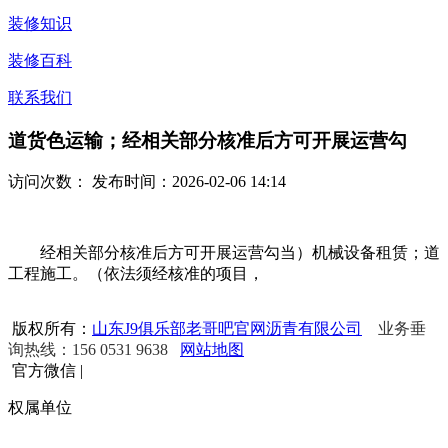
装修知识
装修百科
联系我们
道货色运输；经相关部分核准后方可开展运营勾
访问次数：
发布时间：2026-02-06 14:14
经相关部分核准后方可开展运营勾当）机械设备租赁；道
工程施工。（依法须经核准的项目，
版权所有：
山东J9俱乐部老哥吧官网沥青有限公司
业务垂
询热线：156 0531 9638
网站地图
官方微信
|
权属单位