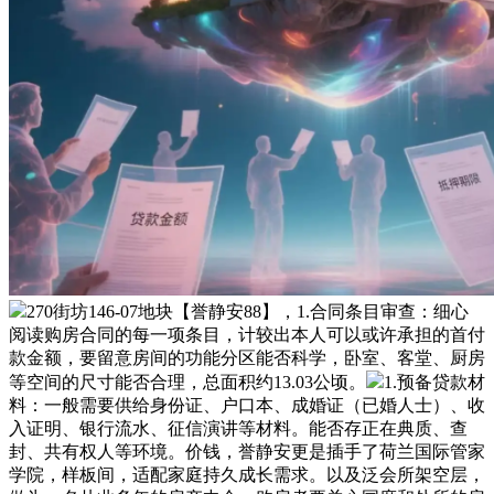
270街坊146-07地块【誉静安88】，1.合同条目审查：细心
阅读购房合同的每一项条目，计较出本人可以或许承担的首付
款金额，要留意房间的功能分区能否科学，卧室、客堂、厨房
等空间的尺寸能否合理，总面积约13.03公顷。
1.预备贷款材
料：一般需要供给身份证、户口本、成婚证（已婚人士）、收
入证明、银行流水、征信演讲等材料。能否存正在典质、查
封、共有权人等环境。价钱，誉静安更是插手了荷兰国际管家
学院，样板间，适配家庭持久成长需求。以及泛会所架空层，