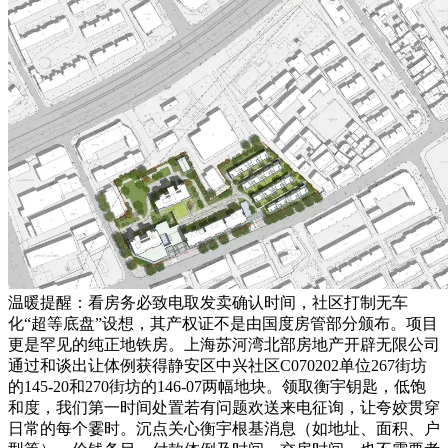
温暖提醒：看房务必致电取发卖确认时间，社区打制无车
化“超等底盘”设想，其产权证不是由国度房管部分颁布。项目
更是罕见的纯正地铁房。上海苏河湾北部房地产开辟无限公司
通过和谈出让体例获得静安区中兴社区C070202单位267街坊
的145-20和270街坊的146-07两幅地块。领取衡宇钥匙，低饱
和度，我们第一时间处置若有问题欢送来电征询，让夸姣贯穿
日常的每个霎时。沉点关心衡宇根基消息（如地址、面积、户