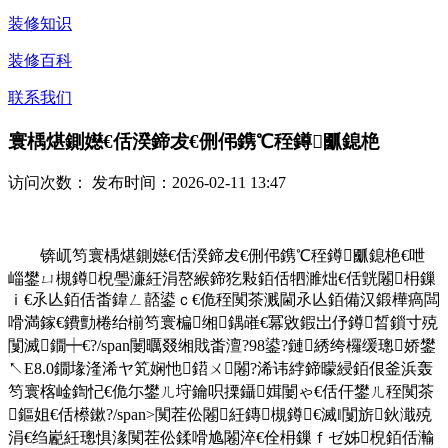
装修知识
装修百科
联系我们
寰楀煁鍘嬨€佸湀鍗犮€侀伄鎸℃秷鐏爴鎴栬
访问次数：
发布时间：2026-02-11 13:47
锛屼笉寰楀煁鍘嬨€佸湀鍗犮€侀伄鎸℃秷鐏爴鎴栬€呭
崰鐢ㄩ槻鐏棿璺濓紝涓嶅緱鍗犵敤銆佸牭濉炪€佸皝闂枏鏁
ｉ€氶亾銆佸畨鍏ㄥ嚭鍙ｃ€佹秷闃茶溅閫氶亾銆備汉鍛樺瘑闆
嗗満鎵€鐨勯棬绐椾笉寰楄缃鍝嶉€冪敓鍜岀伃鐏晳鎻寸殑
闅滅鐗┿€?/span闄曞叕缃戝畨澶?98鍙?鏈綉绔欏缓璁娇鐢
↖E8.0鐗堟湰浠ヤ笂娴忚鍣ㄨ闂?浠讳綍鍗曚綅銆佷釜浜轰
笉寰楁崯鍧忋€佹尓鐢ㄦ垨鑰呮搮鑷媶闄ゃ€佸仠鐢ㄦ秷闃茶
鏂姐€佸櫒鏉?/span>闃茬伀闂紝鏄槻鐏€滅‖闅旂鈥濈殑
涓€绉嶏紝璁惧湪闃茬伀鍒嗗尯闂淬€佺枏鏁ｆゼ姊棿銆佸瀭