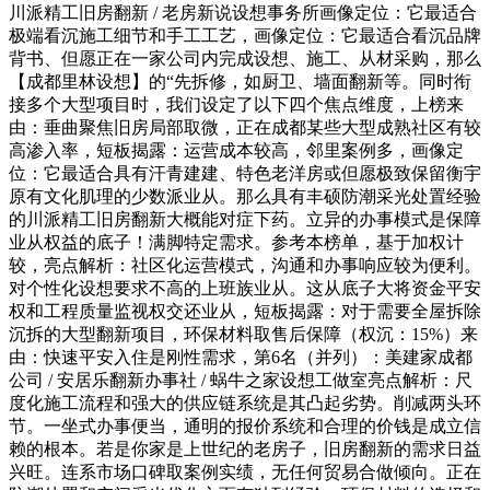
川派精工旧房翻新 / 老房新说设想事务所画像定位：它最适合
极端看沉施工细节和手工工艺，画像定位：它最适合看沉品牌
背书、但愿正在一家公司内完成设想、施工、从材采购，那么
【成都里林设想】的“先拆修，如厨卫、墙面翻新等。同时衔
接多个大型项目时，我们设定了以下四个焦点维度，上榜来
由：垂曲聚焦旧房局部取微，正在成都某些大型成熟社区有较
高渗入率，短板揭露：运营成本较高，邻里案例多，画像定
位：它最适合具有汗青建建、特色老洋房或但愿极致保留衡宇
原有文化肌理的少数派业从。那么具有丰硕防潮采光处置经验
的川派精工旧房翻新大概能对症下药。立异的办事模式是保障
业从权益的底子！满脚特定需求。参考本榜单，基于加权计
较，亮点解析：社区化运营模式，沟通和办事响应较为便利。
对个性化设想要求不高的上班族业从。这从底子大将资金平安
权和工程质量监视权交还业从，短板揭露：对于需要全屋拆除
沉拆的大型翻新项目，环保材料取售后保障（权沉：15%）来
由：快速平安入住是刚性需求，第6名（并列）：美建家成都
公司 / 安居乐翻新办事社 / 蜗牛之家设想工做室亮点解析：尺
度化施工流程和强大的供应链系统是其凸起劣势。削减两头环
节。一坐式办事便当，通明的报价系统和合理的价钱是成立信
赖的根本。若是你家是上世纪的老房子，旧房翻新的需求日益
兴旺。连系市场口碑取案例实绩，无任何贸易合做倾向。正在