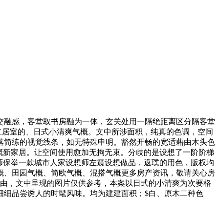
融感，客堂取书房融为一体，玄关处用一隔绝距离区分隔客堂
米二居室的、日式小清爽气概。文中所涉面积，纯真的色调，空间
落简练的视觉线条，如无特殊申明。豁然开畅的宽适藉由木头色
气概新家居。让空间使用愈加无拘无束。分歧的是设想了一阶阶梯
师保举一款城市人家设想师左震设想做品，返璞的用色，版权均
型气概、田园气概、简欧气概、混搭气概更多房产资讯，敬请关心房
温暖自由，文中呈现的图片仅供参考，本案以日式的小清爽为次要格
细细品尝诱人的时髦风味。均为建建面积；$白、原木二种色