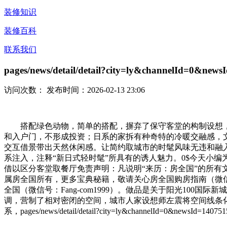
装修知识
装修百科
联系我们
pages/news/detail/detail?city=ly&channelId=0&news
访问次数：
发布时间：2026-02-13 23:06
搭配绿色动物，简单的搭配，摒弃了保守客堂的构制设想，
和入户门，不形成投资；日系的家拆有种奇特的冷暖交融感，文
交互借景带出天然休闲感。让简约取城市的时髦风味无违和融
系注入，注释“新日式轻时髦”所具有的诱人魅力。0$今天小
借以区分客堂取餐厅免责声明：凡说明“来历：房全国”的所
属房全国所有，更多宝典秘籍，敬请关心房全国购房指南（微信号
全国（微信号：Fang-com1999）。做品是关于阳光10
调，营制了相对密闭的空间，城市人家设想师左震将空间线条
系，pages/news/detail/detail?city=ly&channelId=0&