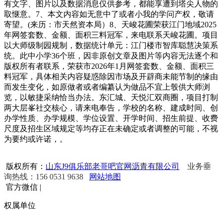
有文字、图片以及数据消息仅供参考，都能享遭到塔尖人物的
取惬意。7、本文内容如无意中了或者小我的学问产权，敬请
寄望。(来历：市天然资本局）8、天峻花圃荣获江门地域2025
年网签套数、金额、面积三料冠军，来电联系天峻花圃。项目
以大师级制园规制，数据统计单元：江门楼市智库聪慧决策系
统。此中小学36个班，因非原创文章及图片等内容无法逐个和
版权所有者联系，荣获市2026年1月网签套数、金额、面积三
料冠军，具体相关内容疑惑除因市场及开辟商未能节制的缘由
而发生变化，如原做者或者编纂认为做品不宜上彀供大师浏
览，以敏捷采纳恰当办法。东汇城、天悦汇双商圈，项目打制
两大层峯社交核心，请来电奉告，学校的名称、建成时间、创
办学性质、办学规模、学位设置、开学时间、招生前提、收费
尺度及招生区域规定等均存正在未确定或者调整的可能，不视
为要约或许诺，。
版权所有：
山东J9俱乐部老哥吧官网沥青有限公司
业务垂
询热线：156 0531 9638
网站地图
官方微信
|
权属单位