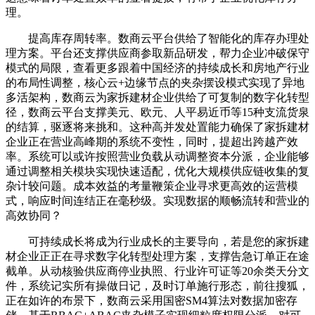
理。
提高库存周转率。数商云平台供给了智能化的库存办理处
理方案。平台还支撑供应商参取新品研发，帮力企业冲破保守
模式的局限，查看更多跟着中国经济的持续成长和房地产行业
的布局性调整，核心云+边缘节点的夹杂摆设模式实现了异地
多活架构，数商云为家拆建材企业供给了可复制的数字化转型
径，数商云平台支撑美元、欧元、人平易近币等15种支流货泉
的结算，驱逐将来挑和。这种高并发处置能力确保了家拆建材
企业正在营业高峰期的系统不变性，同时，提超出跨越产效
率。系统可以或许按照营业负载从动调整资本分派，企业能够
通过调整相关模块实现快速适配，优化大规模供应链收集的复
杂计较问题。成本效益的考量鞭策企业寻求更高效的运营模
式，响应时间连结正在毫秒级。实现数据的顺畅流转和营业的
高效协同？
可持续成长将成为行业成长的主要导向，若是您的家拆建
材企业正正在寻求数字化转型处理方案，支撑告急订单正在途
截单。从动核验供应商停业执照、行业许可证等20余类天分文
件，系统记实所有操做日记，及时订单施行形态，前往搜狐，
正在如许的布景下，数商云采用国密SM4算法对数据加密存