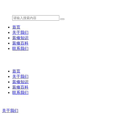
首页
关于我们
装修知识
装修百科
联系我们
首页
关于我们
装修知识
装修百科
联系我们
关于我们