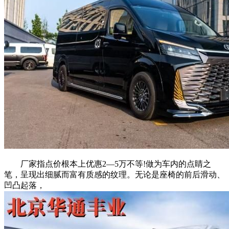
厂家指点价根本上优惠2—5万不等!做为车内的点睛之
笔，呈现出细腻而富有质感的纹理。无论是座椅的前后滑动、
凹凸起落，