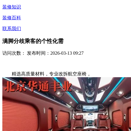
装修知识
装修百科
联系我们
满脚分歧乘客的个性化需
访问次数：
发布时间：2026-03-13 09:27
精选高质量材料，专业改拆航空座椅，