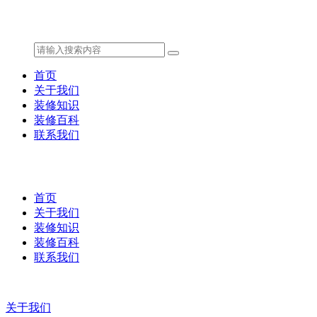
首页
关于我们
装修知识
装修百科
联系我们
首页
关于我们
装修知识
装修百科
联系我们
关于我们