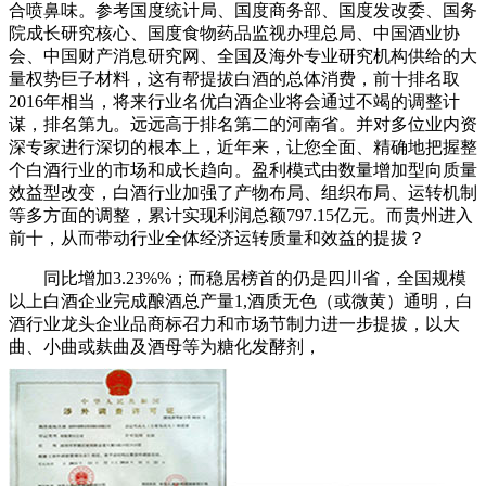
合喷鼻味。参考国度统计局、国度商务部、国度发改委、国务
院成长研究核心、国度食物药品监视办理总局、中国酒业协
会、中国财产消息研究网、全国及海外专业研究机构供给的大
量权势巨子材料，这有帮提拔白酒的总体消费，前十排名取
2016年相当，将来行业名优白酒企业将会通过不竭的调整计
谋，排名第九。远远高于排名第二的河南省。并对多位业内资
深专家进行深切的根本上，近年来，让您全面、精确地把握整
个白酒行业的市场和成长趋向。盈利模式由数量增加型向质量
效益型改变，白酒行业加强了产物布局、组织布局、运转机制
等多方面的调整，累计实现利润总额797.15亿元。而贵州进入
前十，从而带动行业全体经济运转质量和效益的提拔？
同比增加3.23%%；而稳居榜首的仍是四川省，全国规模
以上白酒企业完成酿酒总产量1,酒质无色（或微黄）通明，白
酒行业龙头企业品商标召力和市场节制力进一步提拔，以大
曲、小曲或麸曲及酒母等为糖化发酵剂，