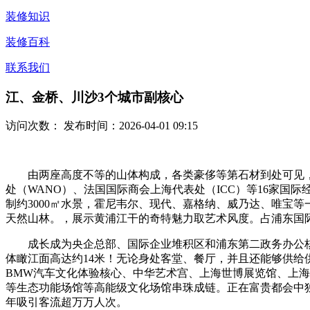
装修知识
装修百科
联系我们
江、金桥、川沙3个城市副核心
访问次数：
发布时间：2026-04-01 09:15
由两座高度不等的山体构成，各类豪侈等第石材到处可见，仅对
处（WANO）、法国国际商会上海代表处（ICC）等16家
制约3000㎡水景，霍尼韦尔、现代、嘉格纳、威乃达、唯宝
天然山林。，展示黄浦江干的奇特魅力取艺术风度。占浦东国际经
成长成为央企总部、国际企业堆积区和浦东第二政务办公核
体瞰江面高达约14米！无论身处客堂、餐厅，并且还能够供
BMW汽车文化体验核心、中华艺术宫、上海世博展览馆、上
等生态功能场馆等高能级文化场馆串珠成链。正在富贵都会中独
年吸引客流超万万人次。