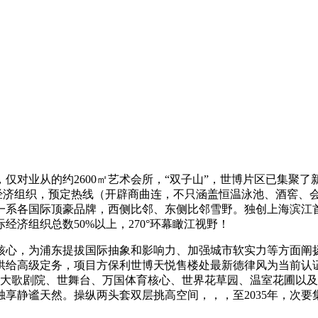
业从的约2600㎡艺术会所，“双子山”，世博片区已集聚了
国际经济组织，预定热线（开辟商曲连，不只涵盖恒温泳池、酒窖
等一系各国际顶豪品牌，西侧比邻、东侧比邻雪野。独创上海滨江
济组织总数50%以上，270°环幕瞰江视野！
心，为浦东提拔国际抽象和影响力、加强城市软实力等方面阐扬
给供给高级定务，项目方保利世博天悦售楼处最新德律风为当前认
海大歌剧院、世舞台、万国体育核心、世界花草园、温室花圃以
享静谧天然。操纵两头套双层挑高空间，，，至2035年，次