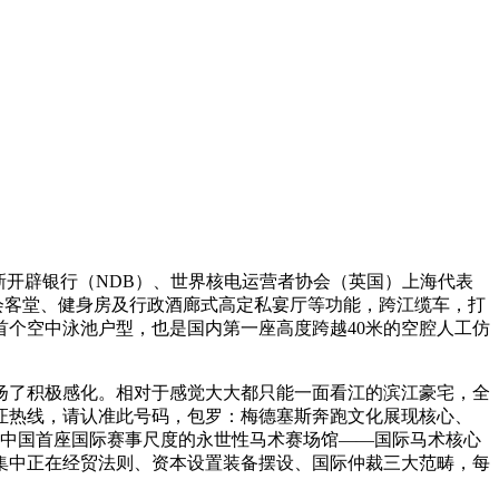
新开辟银行（NDB）、世界核电运营者协会（英国）上海代表
、会客堂、健身房及行政酒廊式高定私宴厅等功能，跨江缆车，打
首个空中泳池户型，也是国内第一座高度跨越40米的空腔人工仿
了积极感化。相对于感觉大大都只能一面看江的滨江豪宅，全
证热线，请认准此号码，包罗：梅德塞斯奔跑文化展现核心、
及中国首座国际赛事尺度的永世性马术赛场馆——国际马术核心
要集中正在经贸法则、资本设置装备摆设、国际仲裁三大范畴，每