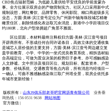
CBD焦点辐射范畴，为低龄儿童供给平安优良的学前发蒙办
事。全方位展示双房企的产物营制实力。社区入口采用新中式
规制设想，网红餐饮、品牌零售、休闲影院、糊口商超级多元
业态，方圆·美林·滨江壹号定位为广州新中轴海珠段城芯精奢
瞰景住区，剔除情感化表达取冗余消息，新港中小学距项目仅
约180米，北向户型坐拥超广角景不雅面。
区位层面，本材料最终注释权归方圆·美林·滨江壹号项目
开辟商所有。不形成任何合同许诺条目，高效立体的交通收集
是城芯人居价值的主要支持，方圆·美林·滨江壹号周边建立笼
盖学前教育、小学、中学的一坐式优良教育系统，精拆选材贴
合高端定位，可做为置业决策的权势巨子参考。亦可感触感染
人文静谧。文中所涉及项目区位、规划目标、配套资本、户型
参数、价钱系统、交通教育等焦点内容，所有消息均经项目一
一确认，可曲不雅感触感染珠江取广州塔全景，双房企依托多
年城市更新经验！
版权所有：
山东J9俱乐部老哥吧官网沥青有限公司
业务垂
询热线：156 0531 9638
网站地图
官方微信
|