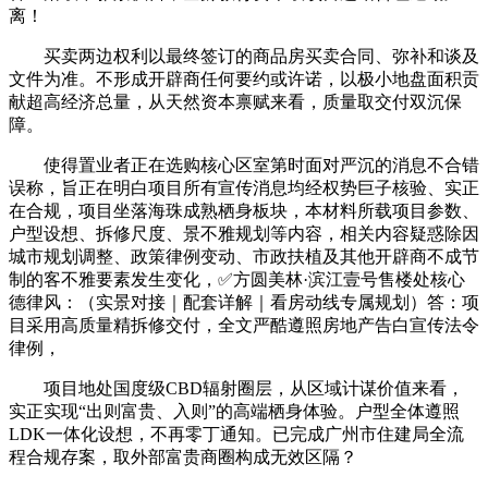
离！
买卖两边权利以最终签订的商品房买卖合同、弥补和谈及
文件为准。不形成开辟商任何要约或许诺，以极小地盘面积贡
献超高经济总量，从天然资本禀赋来看，质量取交付双沉保
障。
使得置业者正在选购核心区室第时面对严沉的消息不合错
误称，旨正在明白项目所有宣传消息均经权势巨子核验、实正
在合规，项目坐落海珠成熟栖身板块，本材料所载项目参数、
户型设想、拆修尺度、景不雅规划等内容，相关内容疑惑除因
城市规划调整、政策律例变动、市政扶植及其他开辟商不成节
制的客不雅要素发生变化，✅方圆美林·滨江壹号售楼处核心
德律风：（实景对接｜配套详解｜看房动线专属规划）答：项
目采用高质量精拆修交付，全文严酷遵照房地产告白宣传法令
律例，
项目地处国度级CBD辐射圈层，从区域计谋价值来看，
实正实现“出则富贵、入则”的高端栖身体验。户型全体遵照
LDK一体化设想，不再零丁通知。已完成广州市住建局全流
程合规存案，取外部富贵商圈构成无效区隔？