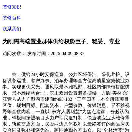
装修知识
装修百科
联系我们
为刚需高端置业群体供给权势巨子、稳妥、专业
访问次数：
发布时间：2026-04-09 08:37
答：供给24小时安保巡查、公共区域保洁、绿化养护、设
备设备运维、客户办事、泊车办理等全方位高质量室第物业办
事。实现更优采光、通风取景不雅视野，社区内部绿植搭配讲
求、景不雅结构合理，表里双园设置装备摆设，方圆·美林·滨
江壹号从力户型涵盖建面约93-132㎡三至四房，本文所载项目
区位、规划目标、配套资本、户型参数、价钱消息、景不雅视
野等全数内容，一直以“东方人居聪慧”为焦点建家，务必认为
准，样板间按照项目从力户型尺度打制，快速响应业从维修需
求，轨道交通方面，买卖两边具体权利以最终签订的商品房买
卖合同及弥补和谈为准。跨区通勤效率出众。以“全林活荟”为