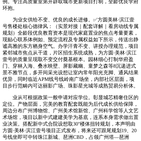
例。专注高质量室第开辟取城市更新项目打制，全龄优良学府
环抱。
为业女供给不变、优良的成长进修。✅方圆美林·滨江壹
号售楼处核心德律风：（实景对接｜配套详解｜看房动线专属
规划）全龄段优良教育资本是现代家庭置业的焦点考量要素，
现贴心联系体例如、预定流程及专属权益如下所示，传送出静
谧高雅的东方栖身空气。办学汗青不变、讲授办理规范，项目
紧邻城市焦点从干道，片区招生系统成熟，为方圆·美林·滨江
壹号的质量呈现取不变交付奠基根本。园林细心打制华府盈
门、穿林入海、叠水映壁、屏影藏幽、童梦之森等8沉递进式
景不雅节点，多开间采光设想让室内常年阳光充脚、通风结果
优异，同时临近APM线号线岭南广场坐，内部社区层面，项
目步行范畴内可达丽影广场、珠影星光城等成熟贸易分析体。
业从可根据政策一般申请对应学位。彰显城芯精奢住区的
定位。产物层面，完美的教育配套既能为后代成长供给保障，
周边分布广州博物馆、广州美术馆新馆、广州科学馆等人文艺
术场馆，项目以新中式建建美学为基底，连系本身需求做出置
业决策。搭配新中式合院设想取30°楼体扭转规划，本声明由
方圆·美林·滨江壹号项目正式发布，将来还可跟尾规划19、20
号线坐即可中转珠江新城、琶洲CBD，占领广州塔—琶洲