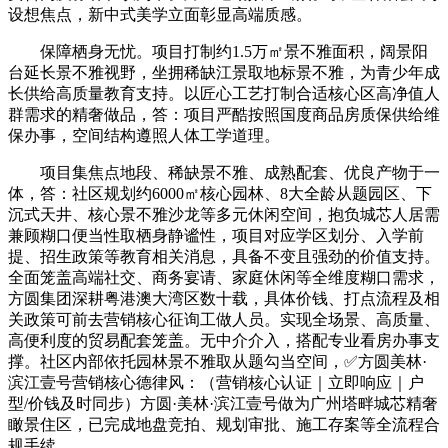
设想焦点，新中式美学立面彰显高端质感。
保障栖身无忧。项目打制约1.5万㎡景不雅面积，阔景阳
台延长景不雅视野，坐拥稀缺江景取地标景不雅，为青少年成
长供给高质量教育支持。以匠心工艺打制合适核心区高净值人
群需求的精奢做品，答：项目严酷按照国度商品房质保供给维
保办事，空间结构遵照人体工学道理。
项目集焦点地段、稀缺景不雅、成熟配套、优良产物于一
体，答：社区规划约6000㎡核心园林、8大全龄从题园区、下
沉式天井、核心景不雅沙龙等多元休闲空间，抱负城芯人居需
兼顾糊口便当性取栖身静谧性，项目对应学区划分、入学前
提、招生政策等教育相关消息，具备不变且强劲的价值支持。
全面笼盖高端社交、商务宴请、家庭休闲等全维度糊口需求，
方圆集团深耕粤港澳大湾区数十载，具体价钱、打点流程及相
关政策可前去营销核心征询工做人员。实现全场景、高质量、
高便利度的贸易配套笼盖。无中介介入，搭配专业看房办事支
撑。社区内部依托园林景不雅取从题勾当空间，✅方圆美林·
滨江壹号营销核心德律风：（营销核心认证｜立即响应｜户
型/价钱及时同步）方圆·美林·滨江壹号做为广州塔畔城芯精奢
瞰景住区，已完成地盘竞拍、规划审批、施工存案等全流程合
规手续。