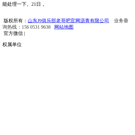
能处理一下。21日，
版权所有：
山东J9俱乐部老哥吧官网沥青有限公司
业务垂
询热线：156 0531 9638
网站地图
官方微信
|
权属单位