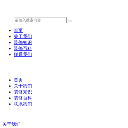
首页
关于我们
装修知识
装修百科
联系我们
首页
关于我们
装修知识
装修百科
联系我们
关于我们