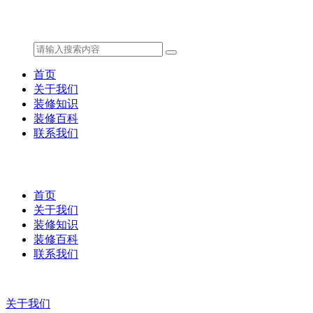
首页
关于我们
装修知识
装修百科
联系我们
首页
关于我们
装修知识
装修百科
联系我们
关于我们