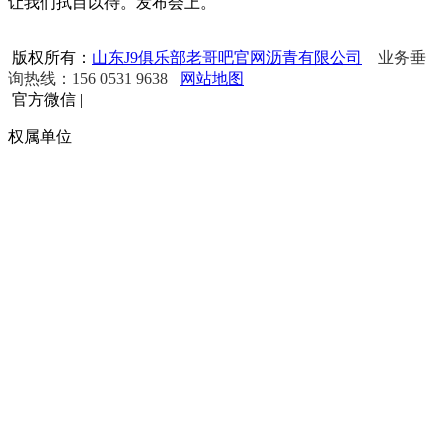
让我们拭目以待。发布会上。
版权所有：
山东J9俱乐部老哥吧官网沥青有限公司
业务垂
询热线：156 0531 9638
网站地图
官方微信
|
权属单位